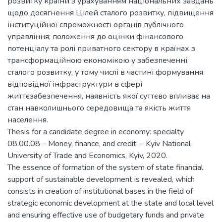
розвитку країни з урахуванням національних завдань
щодо досягнення Цілей сталого розвитку, підвищення
інституційної спроможності органів публічного
управління; положення до оцінки фінансового
потенціалу та ролі приватного сектору в країнах з
трансформаційною економікою у забезпеченні
сталого розвитку, у тому числі в частині формування
відповідної інфраструктури в сфері
життєзабезпечення, наявність якої суттєво впливає на
стан навколишнього середовища та якість життя
населення.
Thesis for a candidate degree in economy: specialty
08.00.08 – Money, finance, and credit. – Kyiv National
University of Trade and Economics, Kyiv, 2020.
The essence of formation of the system of state financial
support of sustainable development is revealed, which
consists in creation of institutional bases in the field of
strategic economic development at the state and local level
and ensuring effective use of budgetary funds and private