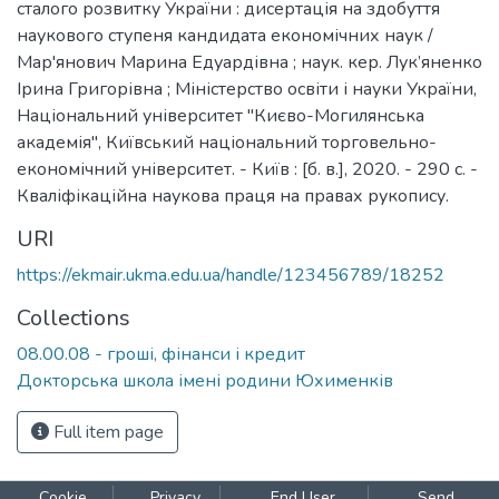
сталого розвитку України : дисертація на здобуття
наукового ступеня кандидата економічних наук /
Мар'янович Марина Едуардівна ; наук. кер. Лук’яненко
Ірина Григорівна ; Міністерство освіти і науки України,
Національний університет "Києво-Могилянська
академія", Київський національний торговельно-
економічний університет. - Київ : [б. в.], 2020. - 290 c. -
Кваліфікаційна наукова праця на правах рукопису.
URI
https://ekmair.ukma.edu.ua/handle/123456789/18252
Collections
08.00.08 - гроші, фінанси і кредит
Докторська школа імені родини Юхименків
Full item page
Cookie
Privacy
End User
Send