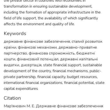
the private sector in countries with economies in
transformation in ensuring sustainable development,
including the formation of appropriate infrastructure in the
field of life support, the availability of which significantly
affects the environment and quality of life.
Keywords
державне фінансове забезпечення
,
сталий розвиток
країни
,
фінансові механізми
,
державно-приватне
партнерство
,
фінансова спроможність
,
бюджетні
кошти
,
фінансовий потенціал
,
державні капітальні
видатки
,
дисертація
,
state financial support
,
sustainable
development of the country
,
financial mechanisms
,
public-
private partnership
,
financial capacity
,
budget resources
,
international financial organizations
,
financial potential
,
state
capital expenditures
Citation
Мар'янович М. Е. Державне фінансове забезпечення