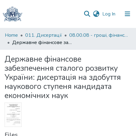
(current)
Log In
Communities
Home
011. Дисертації
08.00.08 - гроші, фінанси і кредит
&
Державне фінансове забезпечення сталого розвитку України: дисертація на здобуття наукового ступеня кандидата економічних наук
Collections
Державне фінансове
All of DSpace
забезпечення сталого розвитку
України: дисертація на здобуття
Statistics
наукового ступеня кандидата
економічних наук
Files