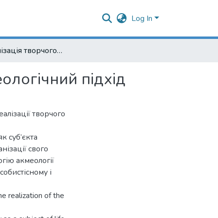
Log In
Самореалізація творчого потенціалу людини: акмеологічний підхід
ологічний підхід
еалізації творчого
як суб’єкта
нізації свого
огію акмеології
обистісному і
e realization of the