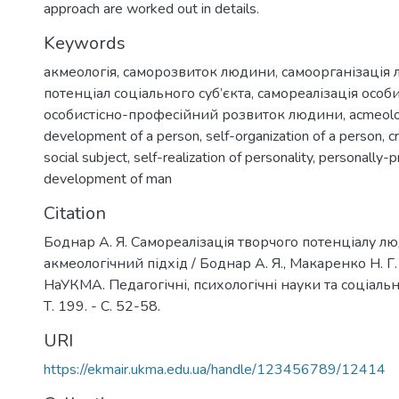
approach are worked out in details.
Keywords
акмеологія
,
саморозвиток людини
,
самоорганізація
потенціал соціального суб’єкта
,
самореалізація особи
особистісно-професійний розвиток людини
,
acmeol
development of a person
,
self-organization of a person
,
c
social subject
,
self-realization of personality
,
personally-p
development of man
Citation
Боднар А. Я. Самореалізація творчого потенціалу л
акмеологічний підхід / Боднар А. Я., Макаренко Н. Г.
НаУКМА. Педагогічні, психологічні науки та соціальна
Т. 199. - С. 52-58.
URI
https://ekmair.ukma.edu.ua/handle/123456789/12414