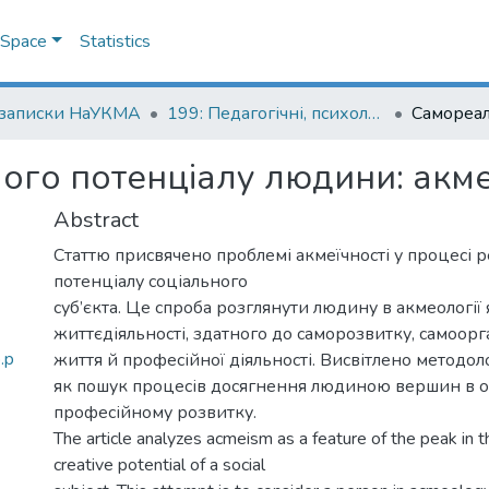
DSpace
Statistics
 записки НаУКМА
199: Педагогічні, психологічні науки та соціальна робота
ого потенціалу людини: акме
Abstract
Статтю присвячено проблемі акмеїчності у процесі р
потенціалу соціального
суб’єкта. Це спроба розглянути людину в акмеології 
життєдіяльності, здатного до саморозвитку, самоорга
.p
життя й професійної діяльності. Висвітлено методол
як пошук процесів досягнення людиною вершин в ос
професійному розвитку.
The article analyzes acmeism as a feature of the peak in th
creative potential of a social