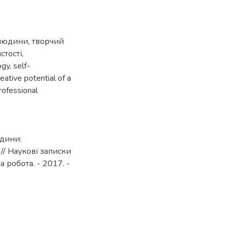
 людини
,
творчий
стості
,
ogy
,
self-
reative potential of a
rofessional
юдини:
 // Наукові записки
 робота. - 2017. -