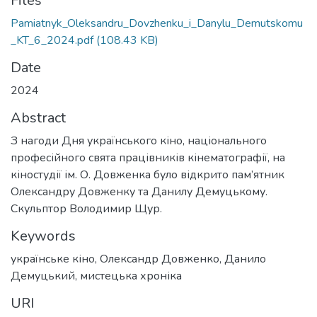
Files
Pamiatnyk_Oleksandru_Dovzhenku_i_Danylu_Demutskomu
_KT_6_2024.pdf
(108.43 KB)
Date
2024
Abstract
З нагоди Дня українського кіно, національного
професійного свята працівників кінематографії, на
кіностудії ім. О. Довженка було відкрито пам’ятник
Олександру Довженку та Данилу Демуцькому.
Скульптор Володимир Щур.
Keywords
українське кіно
,
Олександр Довженко
,
Данило
Демуцький
,
мистецька хроніка
URI