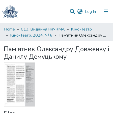
(current)
Log In
Communities
Home
013. Видання НаУКМА
Кіно-Театр
&
Кіно-Театр. 2024. № 6
Пам'ятник Олександру Довженку і Данилу Демуцькому
Collections
Пам'ятник Олександру Довженку і
All of DSpace
Данилу Демуцькому
Statistics