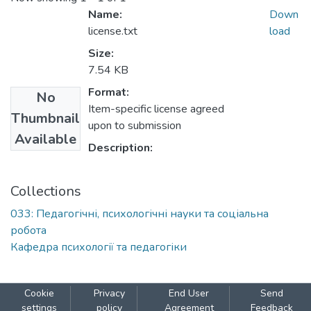
Name:
Down
license.txt
load
Size:
7.54 KB
Format:
No
Item-specific license agreed
Thumbnail
upon to submission
Available
Description:
Collections
033: Педагогічні, психологічні науки та соціальна
робота
Кафедра психології та педагогіки
Cookie
Privacy
End User
Send
settings
policy
Agreement
Feedback