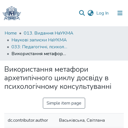
(current)
Log In
Communities
Home
013. Видання НаУКМА
&
Наукові записки НаУКМА
Collections
033: Педагогічні, психологічні науки та соціальна робота
Використання метафори архетипічного циклу досвіду в психологічному консультуванні
All of DSpace
Використання метафори
Statistics
архетипічного циклу досвіду в
психологічному консультуванні
Simple item page
dc.contributor.author
Васьківська, Світлана