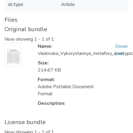
dc.type
Article
Files
Original bundle
Now showing
1 - 1 of 1
Name:
Down
Vaskivska_Vykorystannya_metafory_arxetypic
load
Size:
214.67 KB
Format:
Adobe Portable Document
Format
Description:
License bundle
Now showing
1 - 1 of 1