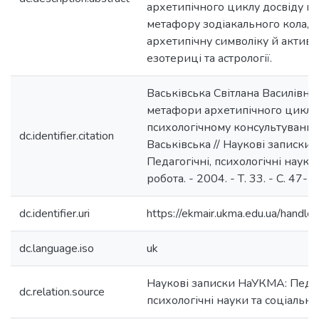
архетипічного циклу досвіду в
метафору зодіакального кола, я
архетипічну символіку й актив
езотериці та астрології.
Васьківська Світлана Василівна
метафори архетипічного циклу 
психологічному консультуванні /
dc.identifier.citation
Васьківська // Наукові записки
Педагогічні, психологічні науки
робота. - 2004. - Т. 33. - С. 47-5
dc.identifier.uri
https://ekmair.ukma.edu.ua/hand
dc.language.iso
uk
Наукові записки НаУКМА: Педаг
dc.relation.source
психологічні науки та соціальна