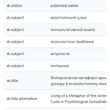
dc.status
published earlier
dc.subject
архетипічний цикл
dc.subject
консультативний аналіз
dc.subject
психологічна проблема
dc.subject
астрологія
dc.subject
ізотерика
Використання метафори архети
dc.title
досвіду в психологічному консу
Using of a Metaphor of the Archet
dc.title.alternative
Cycle in Psychological Consultation