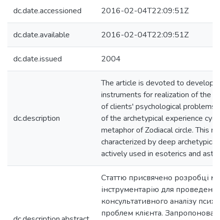
dc.date.accessioned
2016-02-04T22:09:51Z
dc.date.available
2016-02-04T22:09:51Z
dc.date.issued
2004
The article is devoted to develop
instruments for realization of the c
of clients' psychological problems
dc.description
of the archetypical experience cycl
metaphor of Zodiacal circle. This m
characterized by deep archetypical
actively used in esoterics and astro
Статтю присвячено розробці м
інструментарію для проведенн
консультативного аналізу псих
проблем клієнта. Запропонован
dc.description.abstract