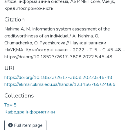
article
,
інформаційна система
,
ASP.NET Core
,
Vue.js
,
кредитоспроможність
Citation
Nahirna A. M. Information system assessment of the
creditworthiness of an individual / A. Nahirna, O.
Chumachenko, O. Pyechkurova // Наукові записки
НаУКМА. Комп'ютерні науки. - 2022. - Т. 5. - С. 45-48. -
https://doi.org/10.18523/2617-3808.2022.5.45-48
URI
https://doi.org/10.18523/2617-3808.2022.5.45-48
https://ekmair.ukma.edu.ua/handle/123456789/24869
Collections
Том 5
Кафедра інформатики
Full item page