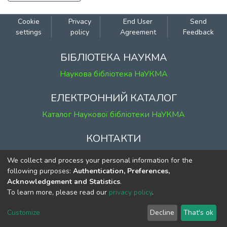
Cookie
Privacy
End User
Send
settings
policy
Agreement
Feedback
БІБЛІОТЕКА НАУКМА
Наукова бібліотека НаУКМА
ЕЛЕКТРОННИЙ КАТАЛОГ
Каталог Наукової бібліотеки НаУКМА
КОНТАКТИ
м. Київ, вул. Григорія Сковороди, 2
We collect and process your personal information for the
к. 1, к. 120
following purposes:
Authentication, Preferences,
Acknowledgement and Statistics
.
тел.
(044) 463-69-31
To learn more, please read our
privacy policy
.
ekmair@ukma.edu.ua
Customize
Decline
That's ok