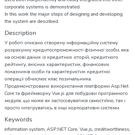
corporate systems is demonstrated.
In this work the major steps of designing and developing
the system are described.
Description
У роботі описано створену інформаційну систему
розрахунку кредитоспроможності фізичної особи, яка
на основі даних із кредитних історій, кредитного
рейтингу, якісних характеристик, фінансових
показників особи та характеристик кредитної
операції обчислює клас позичальника.
Продемонстровано використання платформи Asp.Net
Core та фреймворку Vue.js для побудови програмного
модуля, що може як застосовуватися самостійно, так і
просто інтегруватись в інші корпоративні системи.
Keywords
information system
,
ASP.NET Core
,
Vue.js
,
creditworthiness
,