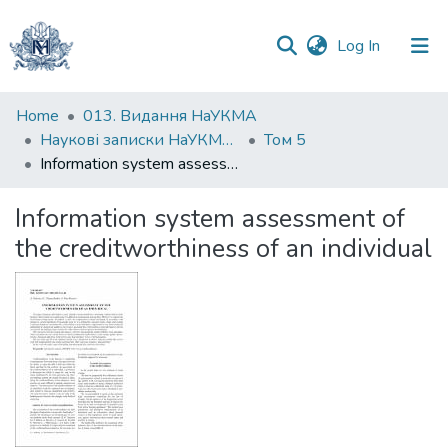
(current)
Log In
Communities
Home
013. Видання НаУКМА
&
Наукові записки НаУКМА. Комп'ютерні науки
Том 5
Collections
Information system assessment of the creditworthiness of an individual
All of DSpace
Information system assessment of
the creditworthiness of an individual
Statistics