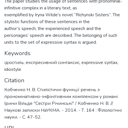
The paper studies the usage of sentences with pronominal-
infinitive complex in a literary text, as
exemplified by Iryna Wilde’s novel “Richynski Sisters”. The
stylistic functions of these sentences in the
author’s speech, the experienced speech and the
personages’ speech are described. The belonging of such
units to the set of expressive syntax is argued.
Keywords
ідіостиль
,
експресивний синтаксис
,
expressive syntax
,
idiostyle
Citation
Кобченко Н. В. Стилістичні функції речень з
прономінативно-інфінітивним комплексом у романі
Ірини Вільде "Сестри Річинські" / Кобченко Н. В. //
Наукові записки НаУКМА. - 2014. - Т. 164 : Філологічні
науки. - С. 47-52.