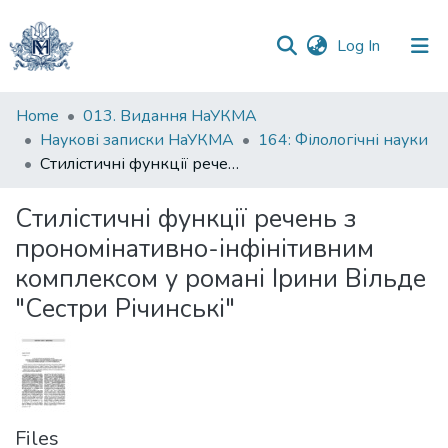
(current)
Log In
Communities
Home
013. Видання НаУКМА
&
Наукові записки НаУКМА
164: Філологічні науки
Collections
Стилістичні функції речень з прономінативно-інфінітивним комплексом у романі Ірини Вільде "Сестри Річинські"
All of DSpace
Стилістичні функції речень з
прономінативно-інфінітивним
Statistics
комплексом у романі Ірини Вільде
"Сестри Річинські"
Files