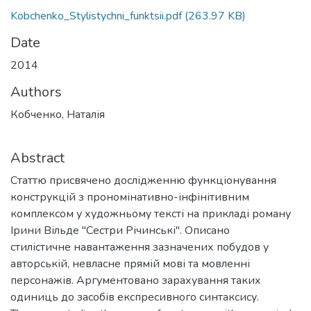
Kobchenko_Stylistychni_funktsii.pdf
(263.97 KB)
Date
2014
Authors
Кобченко, Наталія
Abstract
Статтю присвячено дослідженню функціонування
конструкцій з прономінативно-інфінітивним
комплексом у художньому тексті на прикладі роману
Ірини Вільде "Сестри Річинські". Описано
стилістичне навантаження зазначених побудов у
авторській, невласне прямій мові та мовленні
персонажів. Аргументовано зарахування таких
одиниць до засобів експресивного синтаксису.