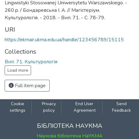
Lingwistyki Stosowanej Uniwersytetu Warszawskiego. -
260 p. / Бондаревська І. А. // Магістеріум.
Культурологія. - 2018. - Вип. 71. - С. 78-79.
URI
https://ekmair.ukma.edu.ua/handle/123456789/15115
Collections
Вип. 71. Культурологія
Load more
Full item page
Cookie
Privacy
End User
Send
settings
policy
Agreement
Feedback
БІБЛІОТЕКА НАУКМА
Наукова бібліотека НаУКМА