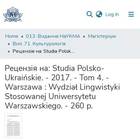
(current)
Log In
Communities
Home
013. Видання НаУКМА
Магістеріум
&
Вип. 71. Культурологія
Collections
Рецензія на: Studia Polsko-Ukraińskie. - 2017. - Tom 4. - Warszawa : Wydział Lingwistyki Stosowanej Uniwersytetu Warszawskiego. - 260 p.
All of DSpace
Рецензія на: Studia Polsko-
Ukraińskie. - 2017. - Tom 4. -
Statistics
Warszawa : Wydział Lingwistyki
Stosowanej Uniwersytetu
Warszawskiego. - 260 p.