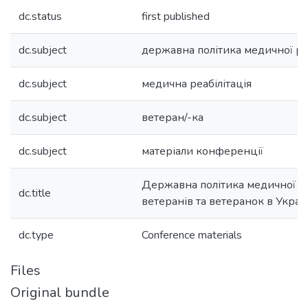
dc.status
first published
dc.subject
державна політика медичної реа
dc.subject
медична реабілітація
dc.subject
ветеран/-ка
dc.subject
матеріали конференції
Державна політика медичної реа
dc.title
ветеранів та ветеранок в Україн
dc.type
Conference materials
Files
Original bundle