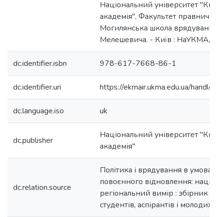
Національний університет "Ки
академія", Факультет правничих
Могилянська школа врядування
Мелешевича. - Київ : НаУКМА, 20
dc.identifier.isbn
978-617-7668-86-1
dc.identifier.uri
https://ekmair.ukma.edu.ua/han
dc.language.iso
uk
Національний університет "Ки
dc.publisher
академія"
Політика і врядування в умовах
повоєнного відновлення: націо
dc.relation.source
регіональний вимір : збірник 
студентів, аспірантів і молодих