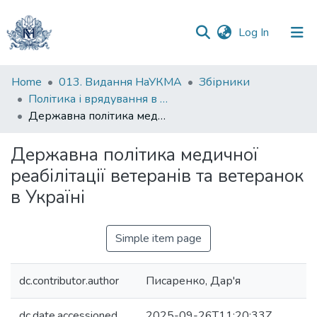
(current)
Log In
Communities
Home
013. Видання НаУКМА
Збірники
&
Політика і врядування в умовах війни та повоєнного відновлення: національний і регіональний вимір : збірник наукових праць студентів, аспірантів і молодих учених
Collections
Державна політика медичної реабілітації ветеранів та ветеранок в Україні
All of DSpace
Державна політика медичної
реабілітації ветеранів та ветеранок
Statistics
в Україні
Simple item page
dc.contributor.author
Писаренко, Дар'я
dc.date.accessioned
2025-09-26T11:20:33Z