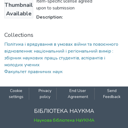
Item-specific license agreed
Thumbnail
upon to submission
Available
Description:
Collections
Політика і врядування в умовах війни та повоєнного
відновлення: національний і регіональний вимір :
збірник наукових праць студентів, аспірантів і
молодих учених
Факультет правничих наук
Cookie
Privacy
End User
Send
settings
policy
Agreement
Feedback
БІБЛІОТЕКА НАУКМА
Наукова бібліотека НаУКМА