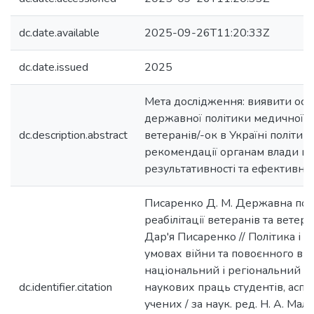
dc.date.available
2025-09-26T11:20:33Z
dc.date.issued
2025
Мета дослідження: виявити ос
державної політики медичної ре
dc.description.abstract
ветеранів/-ок в Україні політик
рекомендації органам влади щ
результативності та ефективнос
Писаренко Д. М. Державна пол
реабілітації ветеранів та ветера
Дар'я Писаренко // Політика і 
умовах війни та повоєнного ві
національний і регіональний ви
dc.identifier.citation
наукових праць студентів, аспір
учених / за наук. ред. Н. А. Мали