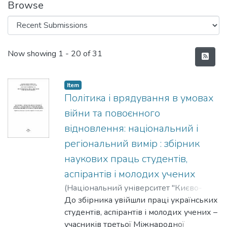
Browse
Recent Submissions
Now showing
1 - 20 of 31
Item
Політика і врядування в умовах
війни та повоєнного
відновлення: національний і
регіональний вимір : збірник
наукових праць студентів,
аспірантів і молодих учених
(
Національний університет "Києво-
Могилянська академія"
До збірника увійшли праці українських
,
2025
)
Малиш,
Наталія
студентів, аспірантів і молодих учених –
;
Рябцев, Геннадій
учасників третьої Міжнародної