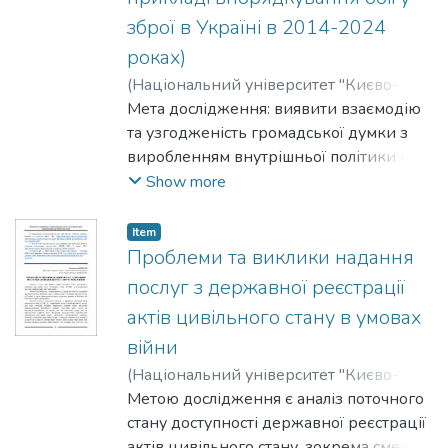
гуманітарного університету (Литва).
зброї в Україні в 2014-2024
роках)
(
Національний університет "Києво-
Могилянська академія"
Мета дослідження: виявити взаємодію
,
2025
)
Бурдун,
Іванна
та узгодженість громадської думки з
виробленням внутрішньої політики на
прикладі українського регулювання
Show more
обігу зброї у 2014-2024 роках.
Item
Проблеми та виклики надання
послуг з державної реєстрації
актів цивільного стану в умовах
війни
(
Національний університет "Києво-
Могилянська академія"
Метою дослідження є аналіз поточного
,
2025
)
Воробей,
Катерина
стану доступності державної реєстрації
актів цивільного стану, зокрема смерті,