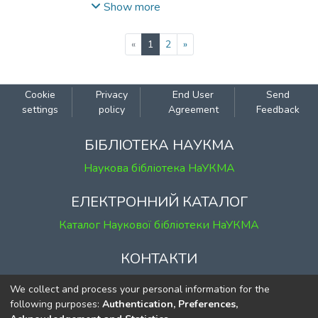
політики та надати рекомендації
Show more
органам влади щодо підвищення
результативності та ефективності
(current)
«
1
2
»
політики.
Cookie
Privacy
End User
Send
settings
policy
Agreement
Feedback
БІБЛІОТЕКА НАУКМА
Наукова бібліотека НаУКМА
ЕЛЕКТРОННИЙ КАТАЛОГ
Каталог Наукової бібліотеки НаУКМА
КОНТАКТИ
м. Київ, вул. Григорія Сковороди, 2
We collect and process your personal information for the
к. 1, к. 120
following purposes:
Authentication, Preferences,