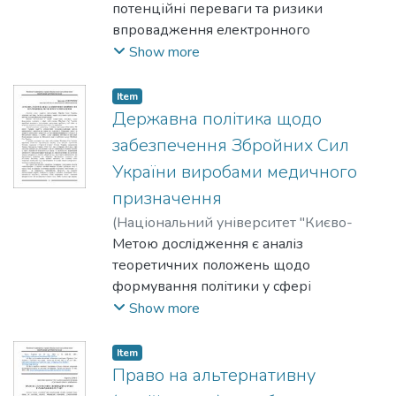
простору), успішні практики громад,
Тарас
потенційні переваги та ризики
міжнародні приклади.
впровадження електронного
голосування на місцевому рівні в
Show more
Україні, а також оцінити передумови
для його ефективної реалізації в
Item
умовах євроінтеграційних процесів.
Державна політика щодо
забезпечення Збройних Сил
України виробами медичного
призначення
(
Національний університет "Києво-
Могилянська академія"
Метою дослідження є аналіз
,
2025
)
Дмитришин, Ярослава
теоретичних положень щодо
формування політики у сфері
забезпечення Збройних Сил України
Show more
виробами медичного призначення,
визначення проблем у цій сфері та
Item
розробка практичних рекомендацій
Право на альтернативну
щодо їх вирішення.