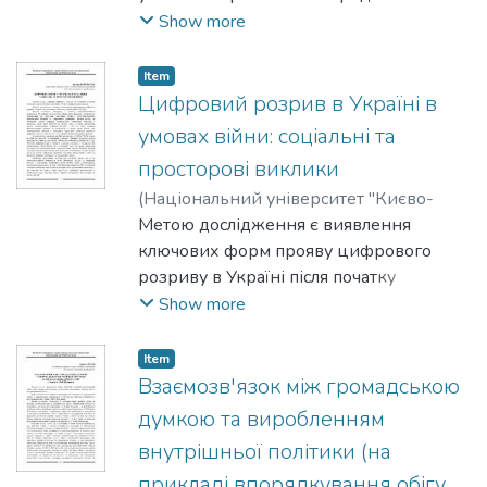
науково-практичної конференції
Show more
"Суспільна політика, врядування й
комунікації в державах-кандидатах і
Item
членах Європейського Союзу" (27
Цифровий розрив в Україні в
червня 2025 р., Київ, Україна), яку
умовах війни: соціальні та
щорічно організує та проводить
просторові виклики
КиєвоМогилянська школа врядування
(
Національний університет "Києво-
імені Андрія Мелешевича
Могилянська академія"
Метою дослідження є виявлення
,
2025
)
Національного університету "Києво-
Бичковська, Валерія
ключових форм прояву цифрового
Могилянська академія" у співпраці з
розриву в Україні після початку
кафедрами адміністративного права і
повномасштабної війни 2022 року
Show more
права місцевого самоврядування
Ягеллонського університету в Кракові
(Польща), кафедрою державного
Item
Взаємозв'язок між громадською
управління та менеджменту
Університету Бабеш Болай (Румунія) та
думкою та виробленням
академічним департаментом
внутрішньої політики (на
соціальних наук Європейського
прикладі впорядкування обігу