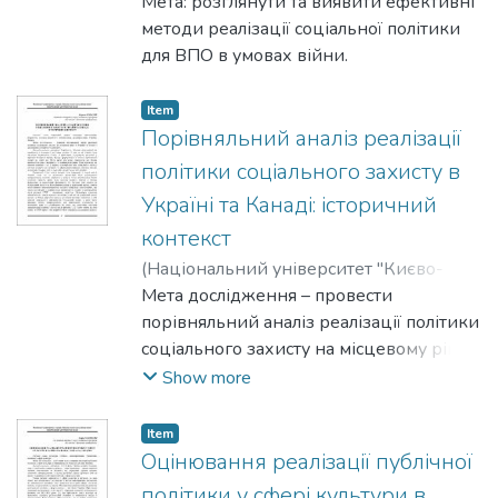
Могилянська академія"
Мета: розглянути та виявити ефективні
,
2025
)
Максимчук, Ірина
методи реалізації соціальної політики
для ВПО в умовах війни.
Item
Порівняльний аналіз реалізації
політики соціального захисту в
Україні та Канаді: історичний
контекст
(
Національний університет "Києво-
Могилянська академія"
Мета дослідження – провести
,
2025
)
Марахов,
Кирило
порівняльний аналіз реалізації політики
соціального захисту на місцевому рівні
в Україні та Канаді з урахуванням
Show more
історичного контексту.
Item
Оцінювання реалізації публічної
політики у сфері культури в