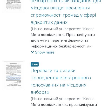
безбар'єрність як завдання для
місцевої влади: посилення
спроможності громад у сфері
відкритих даних
(
Національний університет "Києво-
Могилянська академія"
Мета дослідження. Проаналізувати
,
2025
)
Гомма,
Костянтин
дилему на перетині фізичної та
інформаційної безбар'єрності: як
місцева влада може забезпечити
Show more
рівний доступ до даних про
безбар'єрність у публічному просторі. У
Item
фокусі – не технічне моделювання, а
Переваги та ризики
практичні передумови реалізації
проведення електронного
політики. Методологічно дослідження
голосування на місцевих
спирається на аналіз чинної
виборах
нормативної бази (Постанови № 537 і
№ 835, Національну стратегію зі
(
Національний університет "Києво-
створення в Україні безбар'єрного
Могилянська академія"
Мета дослідження є: проаналізувати
,
2025
)
Дишлюк,