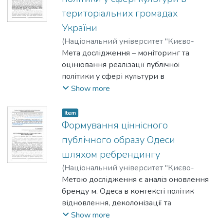
територіальних громадах
України
(
Національний університет "Києво-
Могилянська академія"
Мета дослідження – моніторинг та
,
2025
)
Маркосян, Софія
оцінювання реалізації публічної
політики у сфері культури в
територіальних громадах регіонів
Show more
України.
Item
Формування ціннісного
публічного образу Одеси
шляхом ребрендингу
(
Національний університет "Києво-
Могилянська академія"
Метою дослідження є аналіз оновлення
,
2025
)
Мірошкін, Ілля
бренду м. Одеса в контексті політик
відновлення, деколонізації та
формування ціннісного публічного
Show more