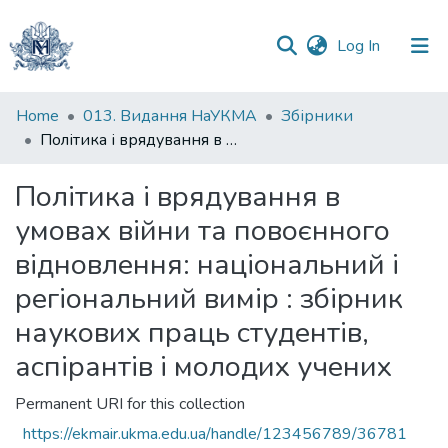
(current)
Log In
Communities
Home
013. Видання НаУКМА
Збірники
&
Політика і врядування в умовах війни та повоєнного відновлення: національний і регіональний вимір : збірник наукових праць студентів, аспірантів і молодих учених
Collections
Політика і врядування в
All of DSpace
умовах війни та повоєнного
Statistics
відновлення: національний і
регіональний вимір : збірник
наукових праць студентів,
аспірантів і молодих учених
Permanent URI for this collection
https://ekmair.ukma.edu.ua/handle/123456789/36781