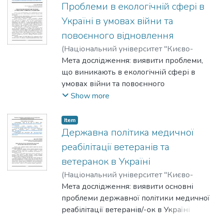
відновлення країни.
Проблеми в екологічній сфері в
Україні в умовах війни та
повоєнного відновлення
(
Національний університет "Києво-
Могилянська академія"
Мета дослідження: виявити проблеми,
,
2025
)
Петруньок, Андрій
що виникають в екологічній сфері в
умовах війни та повоєнного
відновлення.
Show more
Item
Державна політика медичної
реабілітації ветеранів та
ветеранок в Україні
(
Національний університет "Києво-
Могилянська академія"
Мета дослідження: виявити основні
,
2025
)
Писаренко, Дар'я
проблеми державної політики медичної
реабілітації ветеранів/-ок в Україні