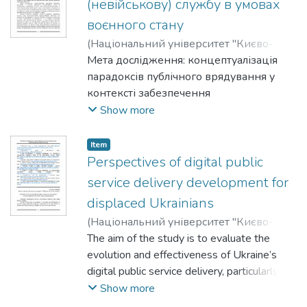
(невійськову) службу в умовах
воєнного стану
(
Національний університет "Києво-
Могилянська академія"
Мета дослідження: концептуалізація
,
2025
)
Довга,
Вероніка
парадоксів публічного врядування у
контексті забезпечення
конституційного права на
Show more
альтернативну (невійськову) службу в
умовах повномасштабної війни, а також
Item
обґрунтування необхідності пошуку
Perspectives of digital public
гуманістичного імперативу як
service delivery development for
методологічної основи для розробки
displaced Ukrainians
результативних управлінських рішень,
(
Національний університет "Києво-
що зберігають баланс між
Могилянська академія"
The aim of the study is to evaluate the
,
2025
)
Lysenko,
національною безпекою та
Roman
evolution and effectiveness of Ukraine’s
фундаментальними правами людини в
digital public service delivery, particularly via
умовах екзистенційних загроз.
the Diia platform, in addressing the needs of
Show more
internally displaced persons and refugees