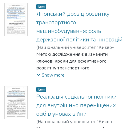
abroad.
Item
Японський досвід розвитку
транспортного
машинобудування: роль
державної політики та інновацій
(
Національний університет "Києво-
Могилянська академія"
Метою дослідження є визначити
,
2025
)
Литвиненко, Сергій
ключові кроки для ефективного
розвитку транспортного
машинобудування на прикладі Японії, з
Show more
акцентом на роль державної політики.
Item
Реалізація соціальної політики
для внутрішньо переміщених
осіб в умовах війни
(
Національний університет "Києво-