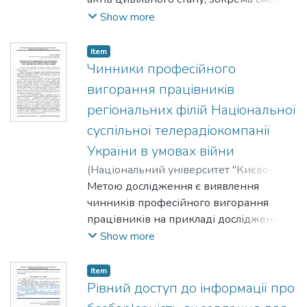
в умовах воєнного стану в Україні, а
Show more
також виявлення основних викликів,
ризиків та бар'єрів, які виникають
Item
перед громадянами.
Чинники професійного
вигорання працівників
регіональних філій Національної
суспільної телерадіокомпанії
України в умовах війни
(
Національний університет "Києво-
Могилянська академія"
Метою дослідження є виявлення
,
2025
)
Гайфер,
Євгенія
чинників професійного вигорання
працівників на прикладі дослідження
регіональних філій АТ "НСТУ" в умовах
Show more
повномасштабної війни, а також
визначення ризиків, що зумовлюють
Item
наміри звільнення з роботи.
Рівний доступ до інформації про