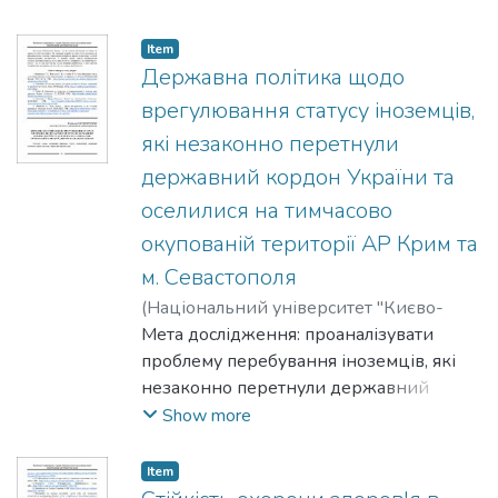
образу міста.
Item
Державна політика щодо
врегулювання статусу іноземців,
які незаконно перетнули
державний кордон України та
оселилися на тимчасово
окупованій території АР Крим та
м. Севастополя
(
Національний університет "Києво-
Могилянська академія"
Мета дослідження: проаналізувати
,
2025
)
Мірошниченко, Владислав
проблему перебування іноземців, які
незаконно перетнули державний
кордон України та оселилися на
Show more
тимчасово окупованій території
Автономної Республіки Крим та міста
Item
Севастополя, і окреслити можливі