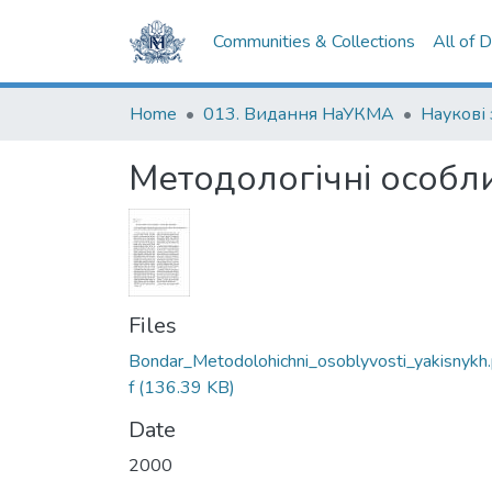
Communities & Collections
All of 
Home
013. Видання НаУКМА
Наукові
Методологічні особли
Files
Bondar_Metodolohichni_osoblyvosti_yakisnykh
f
(136.39 KB)
Date
2000