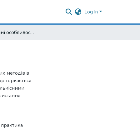
Log In
Методологічні особливості якісних методів
их методів в
ор торкається
ількісними
ристання
 практика