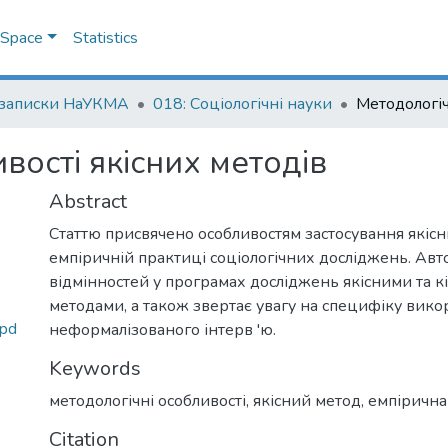
DSpace
Statistics
 записки НаУКМА
018: Соціологічні науки
вості якісних методів
Abstract
Статтю присвячено особливостям застосування якісн
емпіричній практиці соціологічних досліджень. Авт
відмінностей у програмах досліджень якісними та к
методами, а також звертає увагу на специфіку вико
.pd
неформалізованого інтерв 'ю.
Keywords
методологічні особливості
,
якісний метод
,
емпірична
Citation