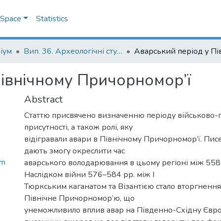
DSpace
Statistics
іум
Вип. 36. Археологічні студії
Північному Причорномор’ї
Abstract
Статтю присвячено визначенню періоду військово-п
присутності, а також ролі, яку
відігравали авари в Північному Причорномор’ї. Пи
дають змогу окреслити час
rn
аварського володарювання в цьому регіоні між 558 
Наслідком війни 576–584 рр. між І
Тюркським каганатом та Візантією стало вторгнення
Північне Причорномор’ю, що
унеможливило вплив авар на Південно-Східну Євро