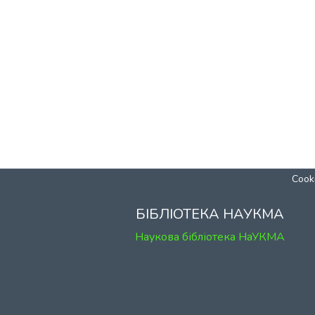
Cooki
БІБЛІОТЕКА НАУКМА
Наукова бібліотека НаУКМА