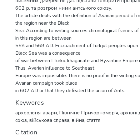
писемних джерел не дає підстави говорити про фак
602 р. та розгром ними антського союзу.
The article deals with the definition of Avarian period of m
the region near the Black
Sea. According to writing sources chronological frames of
in this region are between
558 and 568 AD. Encroachment of Turkjut peoples upon t
Black Sea was a consequence
of war between I Turkic khaganate and Byzantine Empire
Thus, Avarian influence to Southeast
Europe was impossible. There is no proof in the writing s
Avarian campaign took place
in 602 AD or that they defeated the union of Ants.
Keywords
археологія
,
авари
,
Північне Причорномор’я
,
архівні
союз
,
військова справа
,
війна
,
стаття
Citation