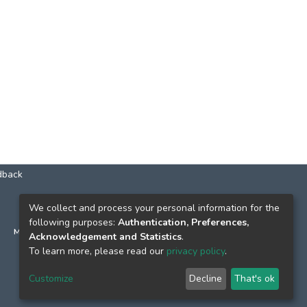
dback
КОНТАКТИ
We collect and process your personal information for the
following purposes:
Authentication, Preferences,
м. Київ, вул. Григорія Сковороди, 2
Acknowledgement and Statistics
.
к. 1, к. 120
To learn more, please read our
privacy policy
.
тел.
(044) 463-69-31
Customize
Decline
That's ok
ekmair@ukma.edu.ua