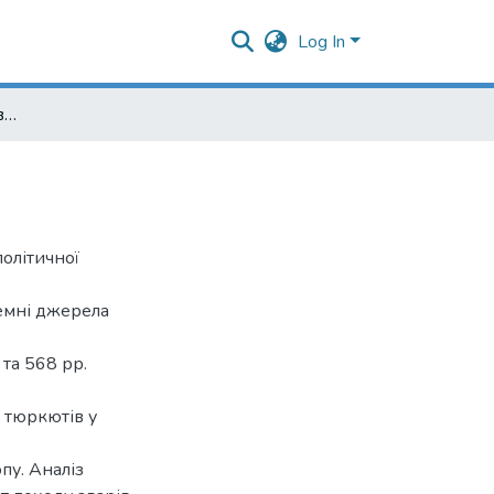
Log In
Аварський період у Північному Причорномор’ї
олітичної
семні джерела
та 568 рр.
 тюркютів у
пу. Аналіз