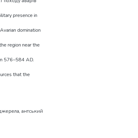
т походу аварів
ilitary presence in
 Avarian domination
he region near the
 in 576–584 AD.
ources that the
 джерела
,
антський