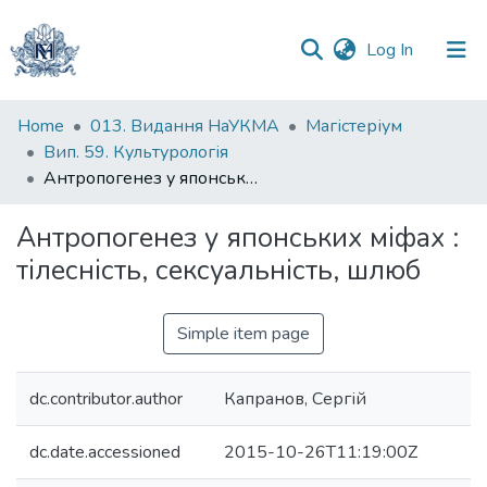
(current)
Log In
Communities
Home
013. Видання НаУКМА
Магістеріум
&
Вип. 59. Культурологія
Collections
Антропогенез у японських міфах : тілесність, сексуальність, шлюб
All of DSpace
Антропогенез у японських міфах :
тілесність, сексуальність, шлюб
Statistics
Simple item page
dc.contributor.author
Капранов, Сергій
dc.date.accessioned
2015-10-26T11:19:00Z