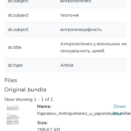
dc.subject
антропогенез
dc.subject
теогонія
dc.subject
антропоморфність
Антропогенез у японських міфах 
dc.title
сексуальність, шлюб
dc.type
Article
Files
Original bundle
Now showing
1 - 1 of 1
Name:
Down
Kapranov_Antropohenez_u_yaponskykh_mifak
load
Size:
288.67 KB