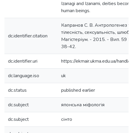
Izanagi and Izanami, deities become
human beings.
Капранов С. В. Антропогенез у 
тілесність, сексуальність, шлюб /
dc.identifier.citation
Магістеріум. - 2015. - Вип. 59 : К
38-42.
dc.identifier.uri
https://ekmair.ukma.edu.ua/hand
dc.language.iso
uk
dc.status
published earlier
dc.subject
японська міфологія
dc.subject
сінто