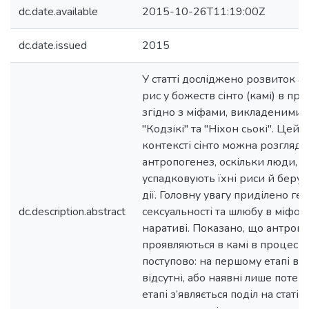
dc.date.available
2015-10-26T11:19:00Z
dc.date.issued
2015
У статті досліджено розвиток
рис у божеств сінто (камі) в про
згідно з міфами, викладеними 
"Кодзікі" та "Ніхон сьокі". Цей 
контексті сінто можна розгляда
антропогенез, оскільки люди, я
успадковують їхні риси й беруть
дії. Головну увагу приділено гене
dc.description.abstract
сексуальності та шлюбу в міфол
наративі. Показано, що антроп
проявляються в камі в процесі т
поступово: на першому етапі во
відсутні, або наявні лише потен
етапі з’являється поділ на статі,