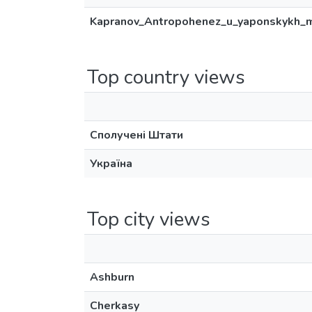
Kapranov_Antropohenez_u_yaponskykh_m
Top country views
Сполучені Штати
Україна
Top city views
Ashburn
Cherkasy