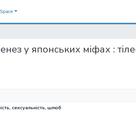
DSpace
генез у японських міфах : тіле
ість, сексуальність, шлюб