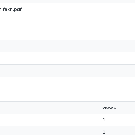
ifakh.pdf
views
1
1