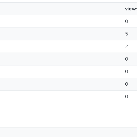
view
0
5
2
0
0
0
0