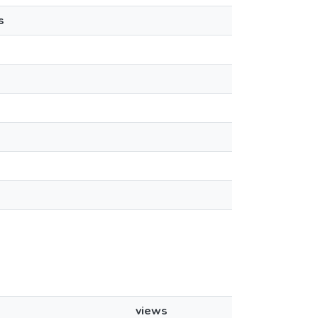
s
views