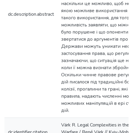
наскільки це можливо, щоб не 
якою можливе використання си
dc.description.abstract
такого використання, для того,
можливість заявляти, що міжна
було порушене і що опоненти 
звертатися до аргументів про 
Держави можуть уникати необх
застосування права, що регулює 
зазначаючи, що ситуація ще не 
коли її можна визнати збройни
Оскільки чинне правове регул
дій писалося під традиційні бойо
колізії, прогалини та грані, які 
правила, надають численні мож
можливих маніпуляцій в ері су
дій.
Värk R. Legal Complexities in the S
dc.identifier.citation
Warfare / René Värk // Kyiv-Mohyl