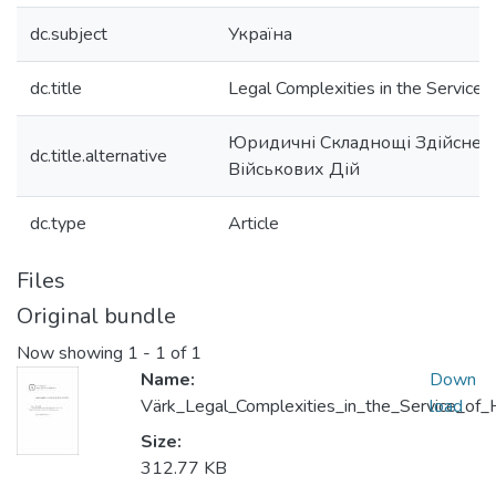
dc.subject
Україна
dc.title
Legal Complexities in the Service 
Юридичні Складнощі Здійснен
dc.title.alternative
Військових Дій
dc.type
Article
Files
Original bundle
Now showing
1 - 1 of 1
Name:
Down
Värk_Legal_Complexities_in_the_Service_of_
load
Size:
312.77 KB