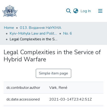
(current)
Log In
Communities
Home
013. Видання НаУКМА
&
Kyiv-Mohyla Law and Politics Journal
No. 6
Collections
Legal Complexities in the Service of Hybrid Warfare
All of DSpace
Legal Complexities in the Service of
Hybrid Warfare
Statistics
Simple item page
dc.contributor.author
Värk, René
dc.date.accessioned
2021-03-14T23:42:51Z