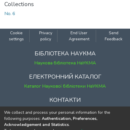
Collections
No. 6
Cookie
Privacy
End User
Send
settings
policy
Agreement
Feedback
БІБЛІОТЕКА НАУКМА
Наукова бібліотека НаУКМА
ЕЛЕКТРОННИЙ КАТАЛОГ
Каталог Наукової бібліотеки НаУКМА
КОНТАКТИ
м. Київ, вул. Григорія Сковороди, 2
We collect and process your personal information for the
к. 1, к. 120
following purposes:
Authentication, Preferences,
Acknowledgement and Statistics
.
тел.
(044) 463-69-31