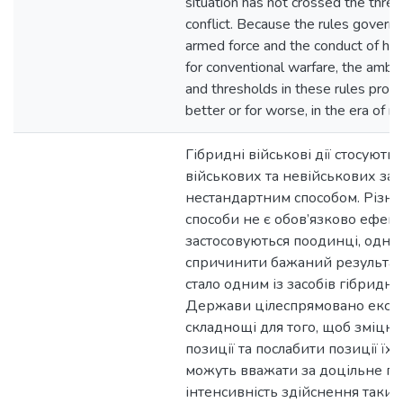
situation has not crossed the thre
conflict. Because the rules governi
armed force and the conduct of hos
for conventional warfare, the ambig
and thresholds in these rules provi
better or for worse, in the era of 
Гібридні військові дії стосують
військових та невійськових зас
нестандартним способом. Різном
способи не є обов’язково ефек
застосовуються поодинці, однак
спричинити бажаний результат
стало одним із засобів гібридни
Держави цілеспрямовано експ
складнощі для того, щоб зміцнит
позиції та послабити позиції їх
можуть вважати за доцільне п
інтенсивність здійснення таких 