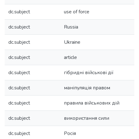
dc.subject
use of force
dc.subject
Russia
dc.subject
Ukraine
dc.subject
article
dc.subject
гібридні військові дії
dc.subject
маніпуляція правом
dc.subject
правила військових дій
dc.subject
використання сили
dc.subject
Росія