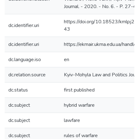
Journal. - 2020. - No. 6. - P. 27-43
https://doi.org/10.18523/kmlpj
dc.identifier.uri
43
dc.identifier.uri
https://ekmair.ukma.edu.ua/han
dc.language.iso
en
dc.relation.source
Kyiv-Mohyla Law and Politics Journ
dc.status
first published
dc.subject
hybrid warfare
dc.subject
lawfare
dc.subject
rules of warfare