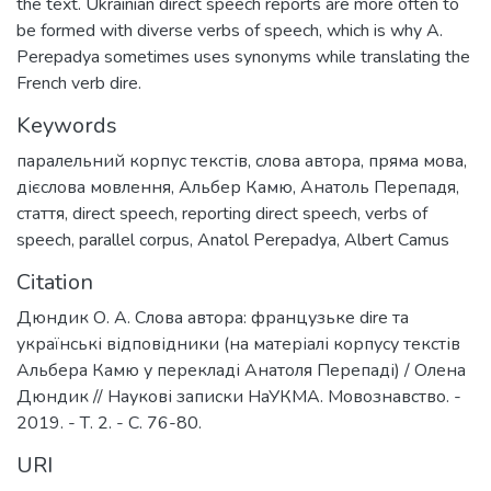
the text. Ukrainian direct speech reports are more often to
be formed with diverse verbs of speech, which is why A.
Perepadya sometimes uses synonyms while translating the
French verb dire.
Keywords
паралельний корпус текстів
,
слова автора
,
пряма мова
,
дієслова мовлення
,
Альбер Камю
,
Анатоль Перепадя
,
стаття
,
direct speech
,
reporting direct speech
,
verbs of
speech
,
parallel corpus
,
Anatol Perepadya
,
Albert Camus
Citation
Дюндик О. А. Слова автора: французьке dire тa
українські відповідники (на матеріалі корпусу текстів
Альбера Камю у перекладі Анатоля Перепаді) / Олена
Дюндик // Наукові записки НаУКМА. Мовознавство. -
2019. - Т. 2. - С. 76-80.
URI