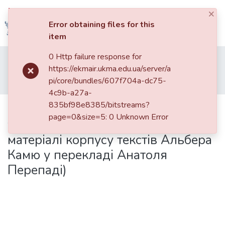
×
Log In
Error obtaining files for this
item
Communities
0 Http failure response for
Home
013. Видання НаУКМА
&
https://ekmair.ukma.edu.ua/server/a
Наукові записки НаУКМА. Мовознавство
Том 2
Collections
pi/core/bundles/607f704a-dc75-
Слова автора: французьке dire тa українські відповідники (на матеріалі корпусу текстів Альбера Камю у перекладі Анатоля Перепаді)
4c9b-a27a-
All of DSpace
835bf98e8385/bitstreams?
Слова автора: французьке dire тa
page=0&size=5: 0 Unknown Error
українські відповідники (на
Statistics
матеріалі корпусу текстів Альбера
Камю у перекладі Анатоля
Перепаді)