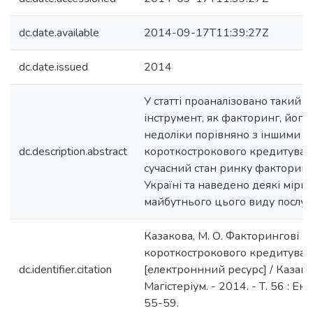
dc.date.available
2014-09-17T11:39:27Z
dc.date.issued
2014
У статті проаналізовано такий 
інструмент, як факторинг, його
недоліки порівняно з іншими 
dc.description.abstract
короткострокового кредитуван
сучасний стан ринку факторинг
Україні та наведено деякі мір
майбутнього цього виду послуг.
Казакова, М. О. Факторингові п
короткострокового кредитуван
dc.identifier.citation
[електроннний ресурс] / Казаков
Магістеріум. - 2014. - Т. 56 : Екон
55-59.