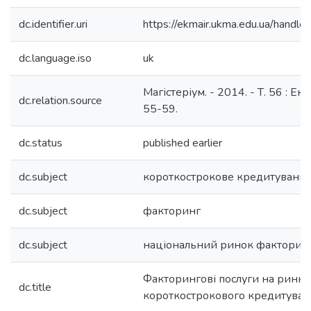
dc.identifier.uri
https://ekmair.ukma.edu.ua/hand
dc.language.iso
uk
Магістеріум. - 2014. - Т. 56 : Екон
dc.relation.source
55-59.
dc.status
published earlier
dc.subject
короткострокове кредитуванн
dc.subject
факторинг
dc.subject
національний ринок факторинг
Факторингові послуги на ринку
dc.title
короткострокового кредитуван