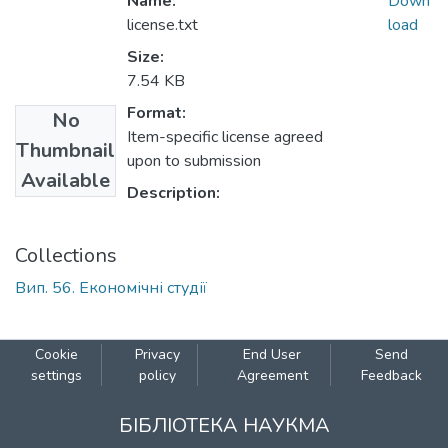
Name:
Down
license.txt
load
Size:
7.54 KB
Format:
No
Item-specific license agreed
Thumbnail
upon to submission
Available
Description:
Collections
Вип. 56. Економічні студії
Cookie
Privacy
End User
Send
settings
policy
Agreement
Feedback
БІБЛІОТЕКА НАУКМА