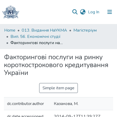
(current)
Log In
Communities
Home
013. Видання НаУКМА
Магістеріум
&
Вип. 56. Економічні студії
Collections
Факторингові послуги на ринку короткострокового кредитування України
All of DSpace
Факторингові послуги на ринку
короткострокового кредитування
Statistics
України
Simple item page
dc.contributor.author
Казакова, М.
dc.date.accessioned
2014-09-17T11:39:27Z