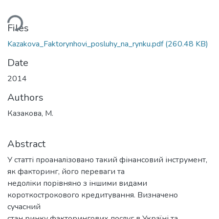
ding...
Files
Kazakova_Faktorynhovi_posluhy_na_rynku.pdf
(260.48 KB)
Date
2014
Authors
Казакова, М.
Abstract
У статті проаналізовано такий фінансовий інструмент,
як факторинг, його переваги та
недоліки порівняно з іншими видами
короткострокового кредитування. Визначено
сучасний
стан ринку факторингових послуг в Україні та