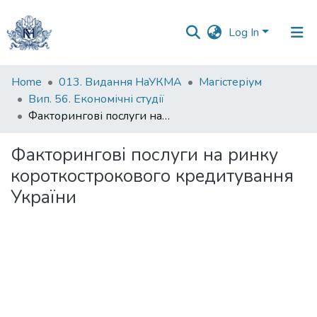
Log In
Communities
Home
013. Видання НаУКМА
Магістеріум
&
Вип. 56. Економічні студії
Collections
Факторингові послуги на ринку короткострокового кредитування України
All of DSpace
Факторингові послуги на ринку
короткострокового кредитування
Statistics
України