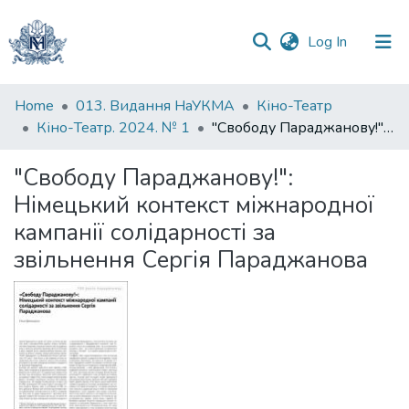
(current)
Log In
Communities
Home
013. Видання НаУКМА
Кіно-Театр
&
Кіно-Театр. 2024. № 1
"Свободу Параджанову!": Німецький контекст міжнародної кампанії солідарності за звільнення Сергія Параджанова
Collections
"Свободу Параджанову!":
All of DSpace
Німецький контекст міжнародної
кампанії солідарності за
Statistics
звільнення Сергія Параджанова