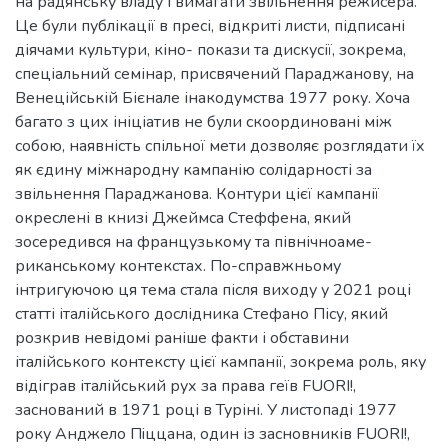
на радянську владу і вимагати звільнення режисера.
Це були публікації в пресі, відкриті листи, підписані
діячами культури, кіно- покази та дискусії, зокрема,
спеціальний семінар, присвячений Параджанову, на
Венеційській Бієнале інакодумства 1977 року. Хоча
багато з цих ініціатив не були скоординовані між
собою, наявність спільної мети дозволяє розглядати їх
як єдину міжнародну кампанію солідарності за
звільнення Параджанова. Контури цієї кампанії
окреслені в книзі Джеймса Стеффена, який
зосередився на французькому та північноаме-
риканському контекстах. По-справжньому
інтригуючою ця тема стала після виходу у 2021 році
статті італійського дослідника Стефано Пісу, який
розкрив невідомі раніше факти і обставини
італійського контексту цієї кампанії, зокрема роль, яку
відіграв італійський рух за права геїв FUORI!,
заснований в 1971 році в Туріні. У листопаді 1977
року Анджело Пiццана, один із засновників FUORI!,