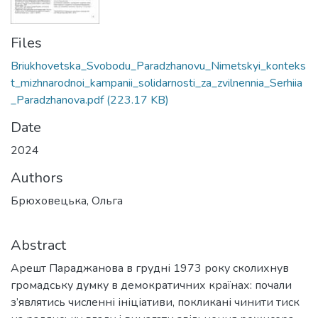
Files
Briukhovetska_Svobodu_Paradzhanovu_Nimetskyi_konteks
t_mizhnarodnoi_kampanii_solidarnosti_za_zvilnennia_Serhiia
_Paradzhanova.pdf
(223.17 KB)
Date
2024
Authors
Брюховецька, Ольга
Abstract
Арешт Параджанова в грудні 1973 року сколихнув
громадську думку в демократичних країнах: почали
з’являтись численні ініціативи, покликані чинити тиск