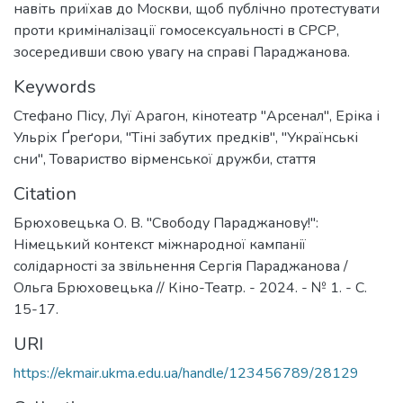
навіть приїхав до Москви, щоб публічно протестувати
проти криміналізації гомосексуальності в СРСР,
зосередивши свою увагу на справі Параджанова.
Keywords
Стефано Пісу
,
Луї Арагон
,
кінотеатр "Арсенал"
,
Еріка і
Ульріх Ґреґори
,
"Тіні забутих предків"
,
"Українські
сни"
,
Товариство вірменської дружби
,
стаття
Citation
Брюховецька О. В. "Свободу Параджанову!":
Німецький контекст міжнародної кампанії
солідарності за звільнення Сергія Параджанова /
Ольга Брюховецька // Кіно-Театр. - 2024. - № 1. - C.
15-17.
URI
https://ekmair.ukma.edu.ua/handle/123456789/28129