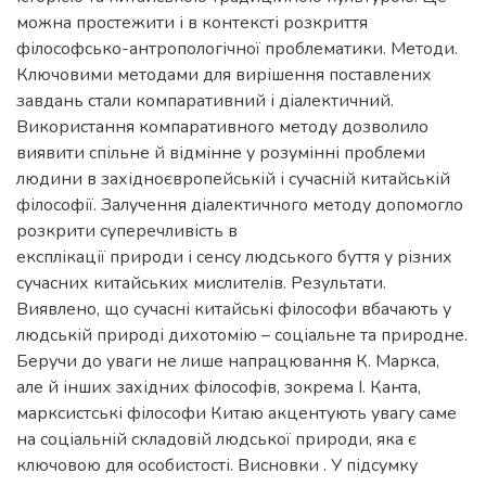
можна простежити і в контексті розкриття
філософсько-антропологічної проблематики. Методи.
Ключовими методами для вирішення поставлених
завдань стали компаративний і діалектичний.
Використання компаративного методу дозволило
виявити спільне й відмінне у розумінні проблеми
людини в західноєвропейській і сучасній китайській
філософії. Залучення діалектичного методу допомогло
розкрити суперечливість в
експлікації природи і сенсу людського буття у різних
сучасних китайських мислителів. Результати.
Виявлено, що сучасні китайські філософи вбачають у
людській природі дихотомію – соціальне та природне.
Беручи до уваги не лише напрацювання К. Маркса,
але й інших західних філософів, зокрема І. Канта,
марксистські філософи Китаю акцентують увагу саме
на соціальній складовій людської природи, яка є
ключовою для особистості. Висновки . У підсумку