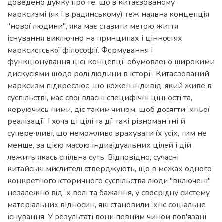
доведено думку про те, що в китаєзованому
марксизмі (як і в радянському) теж наявна концепція
"нової людини", яка має ставити метою життя
існування виключно на принципах і цінностях
марксистської філософії. Формування і
функціонування цієї концепції обумовлено широкими
дискусіями щодо ролі людини в історії. Китаєзований
марксизм підкреслює, що кожен індивід, який живе в
суспільстві, має свої власні специфічні цінності та,
керуючись ними, діє таким чином, щоб досягти їхньої
реалізації. І хоча ці цілі та дії такі різноманітні й
суперечливі, що неможливо врахувати їх усіх, тим не
менше, за цією масою індивідуальних цілей і дій
лежить якась спільна суть. Відповідно, сучасні
китайські мислителі стверджують, що в межах одного
конкретного історичного суспільства люди "включені"
незалежно від їх волі та бажання, у своєрідну систему
матеріальних відносин, які становили їхнє соціальне
існування. У результаті вони певним чином пов'язані