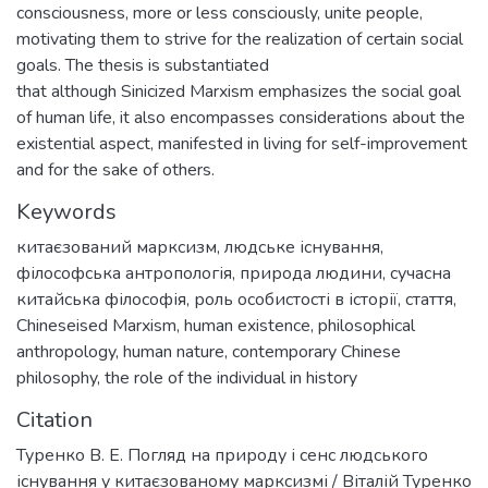
consciousness, more or less consciously, unite people,
motivating them to strive for the realization of certain social
goals. The thesis is substantiated
that although Sinicized Marxism emphasizes the social goal
of human life, it also encompasses considerations about the
existential aspect, manifested in living for self-improvement
and for the sake of others.
Keywords
китаєзований марксизм
,
людське існування
,
філософська антропологія
,
природа людини
,
сучасна
китайська філософія
,
роль особистості в історії
,
стаття
,
Chineseised Marxism
,
human existence
,
philosophical
anthropology
,
human nature
,
contemporary Chinese
philosophy
,
the role of the individual in history
Citation
Туренко В. Е. Погляд на природу і сенс людського
існування у китаєзованому марксизмі / Віталій Туренко