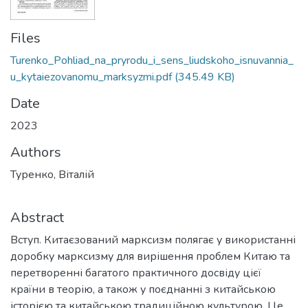
Files
Turenko_Pohliad_na_pryrodu_i_sens_liudskoho_isnuvannia_
u_kytaiezovanomu_marksyzmi.pdf
(345.49 KB)
Date
2023
Authors
Туренко, Віталій
Abstract
Вступ. Китаєзований марксизм полягає у використанні
доробку марксизму для вирішення проблем Китаю та
перетворенні багатого практичного досвіду цієї
країни в теорію, а також у поєднанні з китайською
історією та китайською традиційною культурою. Це