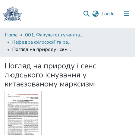
(current)
Log In
Communities
Home
001. Факультет гуманітарних наук
&
Кафедра філософії та релігієзнавства
Collections
Погляд на природу і сенс людського існування у китаєзованому марксизмі
All of DSpace
Погляд на природу і сенс
людського існування у
Statistics
китаєзованому марксизмі