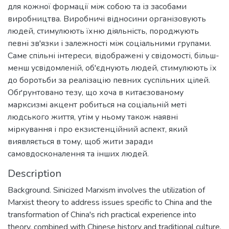
для кожної формації між собою та із засобами
виробництва. Виробничі відносини організовують
людей, стимулюють їхню діяльність, породжують
певні зв'язки і залежності між соціальними групами.
Саме спільні інтереси, відображені у свідомості, більш-
менш усвідомленій, об'єднують людей, стимулюють їх
до боротьби за реалізацію певних суспільних цілей.
Обґрунтовано тезу, що хоча в китаєзованому
марксизмі акцент робиться на соціальній меті
людського життя, утім у ньому також наявні
міркування і про екзистенційний аспект, який
виявляється в тому, щоб жити заради
самовдосконалення та інших людей.
Description
Background. Sinicized Marxism involves the utilization of
Marxist theory to address issues specific to China and the
transformation of China's rich practical experience into
theory, combined with Chinese history and traditional culture.