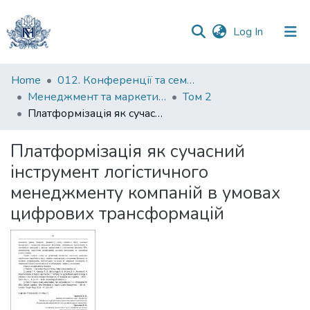
(current)
Log In
Communities
Home
012. Конференції та семінари НаУКМА
&
Менеджмент та маркетинг як фактори розвитку бізнесу : матеріали III Міжнародної науково-практичної конференції 23-24 квітня 2025 р.
Том 2
Collections
Платформізація як сучасний інструмент логістичного менеджменту компаній в умовах цифрових трансформацій
All of DSpace
Платформізація як сучасний
інструмент логістичного
Statistics
менеджменту компаній в умовах
цифрових трансформацій