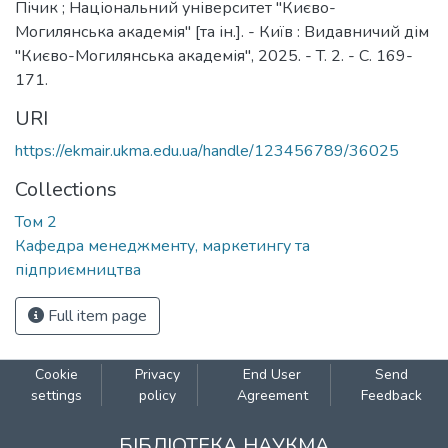
Пічик ; Національний університет "Києво-
Могилянська академія" [та ін.]. - Київ : Видавничий дім
"Києво-Могилянська академія", 2025. - T. 2. - C. 169-
171.
URI
https://ekmair.ukma.edu.ua/handle/123456789/36025
Collections
Том 2
Кафедра менеджменту, маркетингу та
підприємництва
Full item page
Cookie
Privacy
End User
Send
settings
policy
Agreement
Feedback
БІБЛІОТЕКА НАУКМА