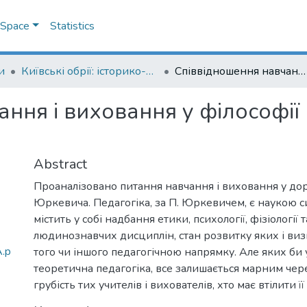
DSpace
Statistics
и
Київські обрії: історико-філософські нариси
Співвідношення навчання і виховання у філософії педагогіки Памфіла Юркевича
ння і виховання у філософії
Abstract
Проаналізовано питання навчання і виховання у до
Юркевича. Педагогіка, за П. Юркевичем, є наукою 
містить у собі надбання етики, психології, фізіології 
людинознавчих дисциплін, стан розвитку яких і виз
.p
того чи іншого педагогічною напрямку. Але яких би у
теоретична педагогіка, все залишається марним че
грубість тих учителів і вихователів, хто має втілити її