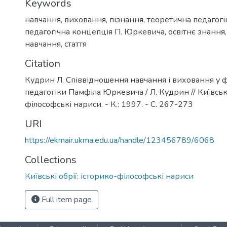
Keywords
навчання
,
виховання
,
пізнання
,
теоретична педагогі
педагогічна концепція П. Юркевича
,
освітнє знання
навчання
,
стаття
Citation
Кудрин Л. Співвідношення навчання і виховання у ф
педагогіки Памфіла Юркевича / Л. Кудрин // Київські
філософські нариси. - К.: 1997. - С. 267-273
URI
https://ekmair.ukma.edu.ua/handle/123456789/6068
Collections
Київські обрії: історико-філософські нариси
Full item page