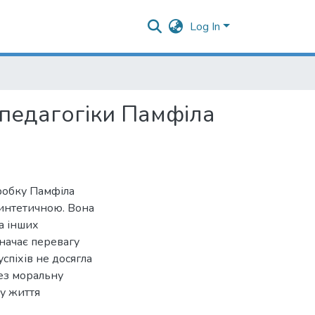
Log In
 педагогіки Памфіла
робку Памфіла
синтетичною. Вона
та інших
начає перевагу
спіхів не досягла
рез моральну
 у життя