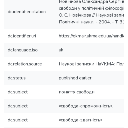
Новічкова Олександра Сергіївн
свободи у політичній філософії
dc.identifier.citation
О. С. Новічкова // Наукові запи
Політичні науки. - 2004. - Т. 31. 
dc.identifier.uri
https://ekmair.ukma.edu.ua/hand
dc.language.iso
uk
dc.relation.source
Наукові записки НаУКМА: Політ
dc.status
published earlier
dc.subject
поняття свободи
dc.subject
«свобода-спроможність».
dc.subject
«свобода-здатність»