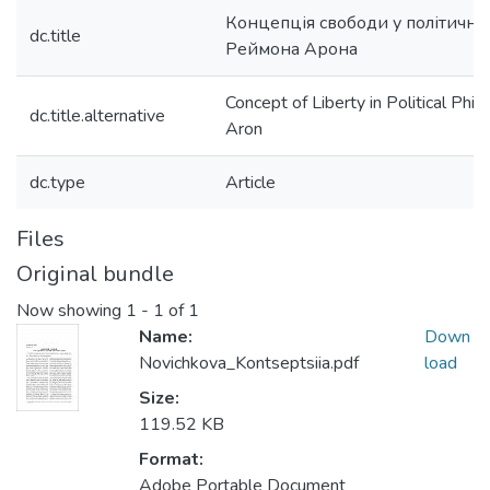
Концепція свободи у політичній
dc.title
Реймона Арона
Concept of Liberty in Political Ph
dc.title.alternative
Aron
dc.type
Article
Files
Original bundle
Now showing
1 - 1 of 1
Name:
Down
Novichkova_Kontseptsiia.pdf
load
Size:
119.52 KB
Format:
Adobe Portable Document