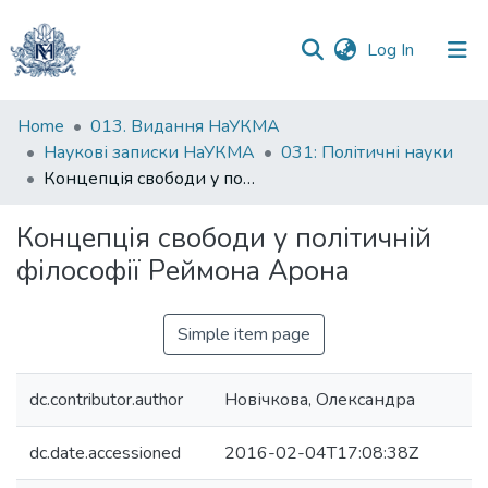
(current)
Log In
Communities
Home
013. Видання НаУКМА
&
Наукові записки НаУКМА
031: Політичні науки
Collections
Концепція свободи у політичній філософії Реймона Арона
All of DSpace
Концепція свободи у політичній
філософії Реймона Арона
Statistics
Simple item page
dc.contributor.author
Новічкова, Олександра
dc.date.accessioned
2016-02-04T17:08:38Z