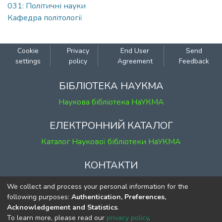
031: Політичні науки
Кафедра політології
Cookie
Privacy
End User
Send
settings
policy
Agreement
Feedback
БІБЛІОТЕКА НАУКМА
Наукова бібліотека НаУКМА
ЕЛЕКТРОННИЙ КАТАЛОГ
Каталог Наукової бібліотеки НаУКМА
КОНТАКТИ
м. Київ, вул. Григорія Сковороди, 2
We collect and process your personal information for the
к. 1, к. 120
following purposes:
Authentication, Preferences,
Acknowledgement and Statistics
.
тел.
(044) 463-69-31
To learn more, please read our
privacy policy
.