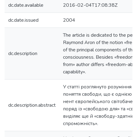
dc.date.available
2016-02-04T17:08:38Z
dc.date.issued
2004
The article is dedicated to the per
Raymond Aron of the notion «freed
of the principal components of the
dc.description
consciousness. Besides «freedom 
from» author differs «freedom-abil
capability».
У статті розглянуто розуміння
поняття свободи, що є однією з
нент європейського світобачен
dc.description.abstract
поряд із «свободою для» та «св
виділяє ще й «свободу-здатніст
спроможність».