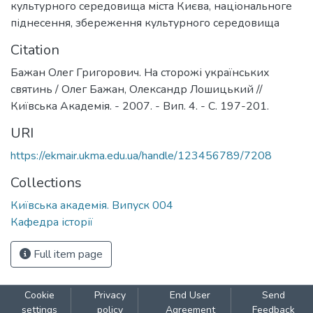
культурного середовища міста Києва
,
національноге
піднесення
,
збереження культурного середовища
Citation
Бажан Олег Григорович. На сторожі українських
святинь / Олег Бажан, Олександр Лошицький //
Київська Академія. - 2007. - Вип. 4. - С. 197-201.
URI
https://ekmair.ukma.edu.ua/handle/123456789/7208
Collections
Київська академія. Випуск 004
Кафедра історії
Full item page
Cookie
Privacy
End User
Send
settings
policy
Agreement
Feedback