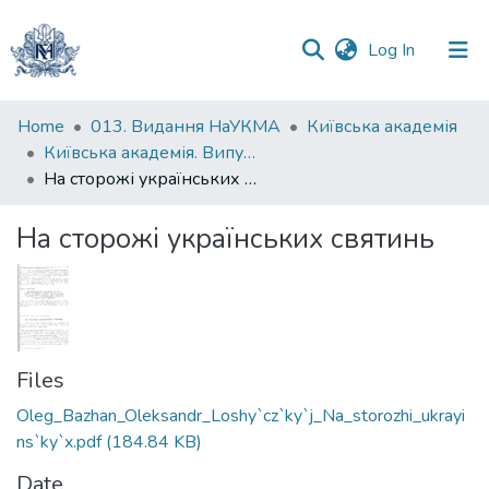
(current)
Log In
Communities
Home
013. Видання НаУКМА
Київська академія
&
Київська академія. Випуск 004
Collections
На сторожі українських святинь
All of DSpace
На сторожі українських святинь
Statistics
Files
Oleg_Bazhan_Oleksandr_Loshy`cz`ky`j_Na_storozhi_ukrayi
ns`ky`x.pdf
(184.84 KB)
Date