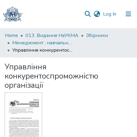
(current)
Log In
Communities
Home
013. Видання НаУКМА
Збірники
&
Менеджмент : навчальний посібник
Collections
Управління конкурентоспроможністю організації
All of DSpace
Управління
конкурентоспроможністю
Statistics
організації