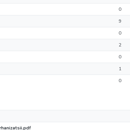
0
9
0
2
0
1
0
hanizatsii.pdf