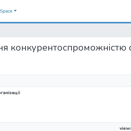
DSpace
іння конкурентоспроможністю 
ганізації
view