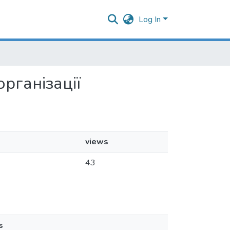
Log In
організації
views
43
s