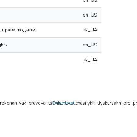
en_US
en_US
ро права людини
uk_UA
ghts
en_US
uk_UA
rekonan_yak_pravova_tsinnist_u_suchasnykh_dyskursakh_pro_pra
Download