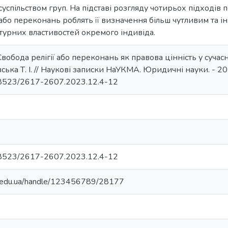
успільством груп. На підставі розгляду чотирьох підходів п
ї або переконань роблять її визначення більш чутливим та 
ьтурних властивостей окремого індивіда.
 Свобода релігії або переконань як правова цінність у суча
ька Т. І. // Наукові записки НаУКМА. Юридичні науки. - 2023.
0.18523/2617-2607.2023.12.4-12
0.18523/2617-2607.2023.12.4-12
ma.edu.ua/handle/123456789/28177