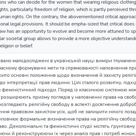
tions who can decide for the women that wearing religious clothing 
hts, particularly freedom of religion, which is partly perceived 
uman rights. On the contrary, the abovementioned critical approa
ional legal provisions. It should be empha-sized that critical do
he law has an opportunity to evolve and become more attuned to sp
ular societal group allows to provide a more objective understand
eligion or belief.
зовано малодосліджені в українській науці виміри тлумачен
часному формуванні мети та спрямованості наповнення прав
ито основні положення щодо визначення й захисту релігі
 до інтерпретації прав людини: Цілі сталого розвитку, підх
а феміністичний підходи. Поряд із класичною системою м
 розширюють призму поглядів у наповненні права на свобод
розглядають релігійну свободу в аспекті досягнення доброб
ння правовим захистом усіх, щоб не залишити нікого позаду 
повнює формальне визначення права на релігійну свобод
аво. Деколоніальні та феміністичні студії містять ґрунтовн
ючи й реконструюючи їх через аналіз прав і потреб жінок,