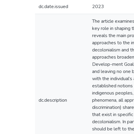
dc.date.issued
2023
The article examines
key role in shaping 
reveals the main pro
approaches to the in
decolonialism and th
approaches broaden t
Develop-ment Goals 
and leaving no one b
with the individual’s
established notions 
indigenous peoples, 
dc.description
phenomena, all appr
discrimination) shar
that exist in specifi
decolonialism. In par
should be left to th