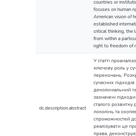
countries or institu
focuses on human rig
American vision of h
established internat
critical thinking, t
from within a partic
right to freedom of r
У статті проаналі
ключову роль у су
переконань. Розкр
сучасних підходів
деколоніальний т
зазначені підходи
сталого розвитку 
dc.description.abstract
поколінь та охопле
спроможностей до
реалізувати це пр
права, деконструю