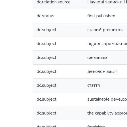
dc.relation.source
Наукові записки 
dc.status
first published
dc.subject
сталий розвиток
dc.subject
підхід спроможно
dc.subject
фемінізм
dc.subject
деколонізація
dc.subject
стаття
dc.subject
sustainable develo
dc.subject
the capability appro