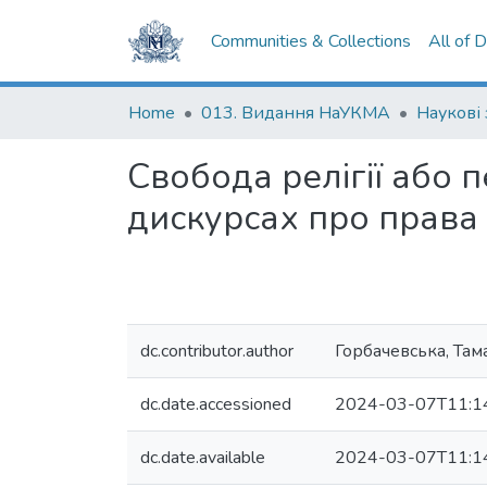
Communities & Collections
All of 
Home
013. Видання НаУКМА
Свобода релігії або 
дискурсах про права
dc.contributor.author
Горбачевська, Там
dc.date.accessioned
2024-03-07T11:1
dc.date.available
2024-03-07T11:1