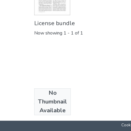
License bundle
Now showing
1 - 1 of 1
No
Collections
Thumbnail
Том 12
Available
Cooki