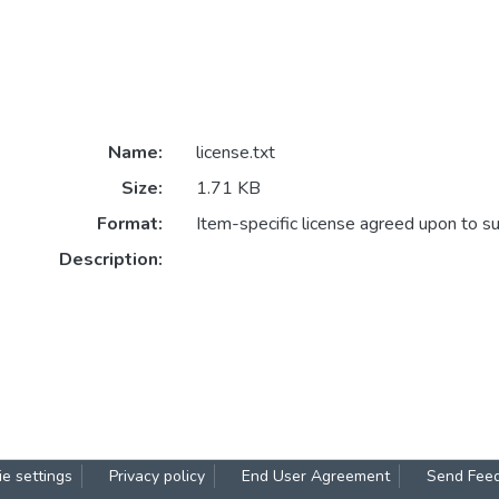
Name:
license.txt
Size:
1.71 KB
Format:
Item-specific license agreed upon to s
Description:
e settings
Privacy policy
End User Agreement
Send Fee