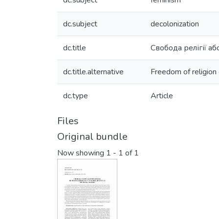
dc.subject
feminism
dc.subject
decolonization
dc.title
Свобода релігії а
dc.title.alternative
Freedom of religion 
dc.type
Article
Files
Original bundle
Now showing
1 - 1 of 1