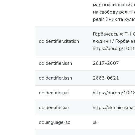
маргіналізованих с
на свободу релігі
релігійних та кул
Горбачевська Т. І.
dc.identifier.citation
людини / Горбачевс
https://doi.org/1
dc.identifier.issn
2617-2607
dc.identifier.issn
2663-0621
dc.identifier.uri
https://doi.org/1
dc.identifier.uri
https://ekmair.uk
dc.language.iso
uk