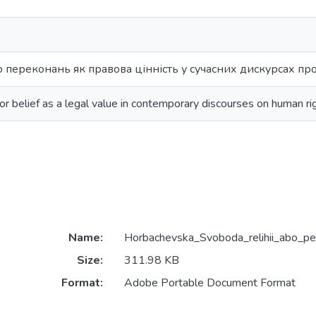
бо переконань як правова цінність у сучасних дискурсах п
or belief as a legal value in contemporary discourses on human ri
Name:
Horbachevska_Svoboda_relihii_abo_pe
Size:
311.98 KB
Format:
Adobe Portable Document Format