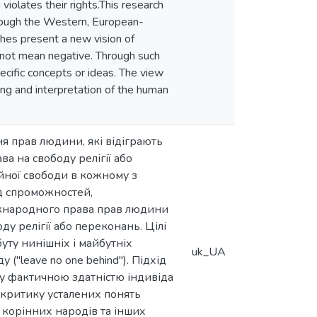
violates their rights.This research
through the Western, European-
ches present a new vision of
es not mean negative. Through such
ecific concepts or ideas. The view
ing and interpretation of the human
ня прав людини, які відіграють
а на свободу релігії або
йної свободи в кожному з
ід спроможностей,
іжнародного права прав людини
у релігії або переконань. Цілі
уту нинішніх і майбутніх
uk_UA
("leave no one behind"). Підхід
у фактичною здатністю індивіда
у критику усталених понять
 корінних народів та інших