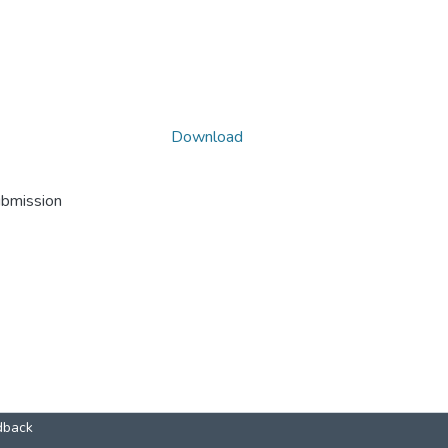
Download
ubmission
dback