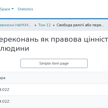
DSpace
Statistics
Наукові записки НаУКМА. Юридичні науки
Том 12
Свобода релігії або переконань як правова цінність у сучасних дискурсах про права людини
переконань як правова цінніст
 людини
Simple item page
ара
4:02Z
4:02Z