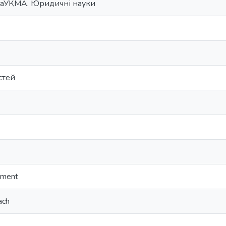
НаУКМА. Юридичні науки
стей
pment
ach