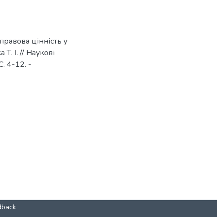
 правова цінність у
. І. // Наукові
. 4-12. -
dback