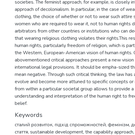
societies. The feminist approach, for example, is closely i
approach of decolonialism. In particular, in the case of wea
clothing, the choice of whether or not to wear such attire 
women who are required to wear it, not to human rights 
arbitrators from other countries or institutions who can 
that wearing religious clothing violates their rights.This r
human rights, particularly freedom of religion, which is pa
the Western, European-American vision of human rights. O
abovementioned critical approaches present a new vision 
international legal provisions. It should be empha-sized tha
mean negative. Through such critical thinking, the law has
evolve and become more attuned to specific concepts or 
from within a particular societal group allows to provide 
understanding and interpretation of the human right to fre
belief.
Keywords
сталий розвиток
,
підхід спроможностей
,
фемінізм
,
д
стаття
,
sustainable development
,
the capability approach