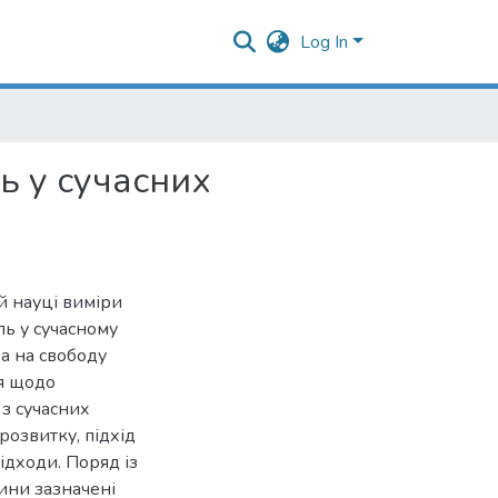
Log In
ь у сучасних
ій науці виміри
ль у сучасному
а на свободу
ня щодо
 з сучасних
розвитку, підхід
ідходи. Поряд із
ини зазначені