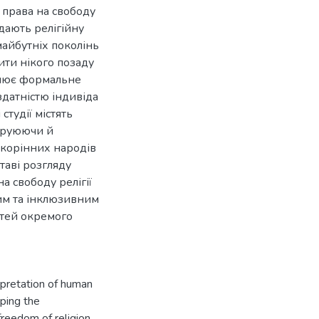
 права на свободу
ядають релігійну
майбутніх поколінь
ити нікого позаду
овнює формальне
датністю індивіда
студії містять
струюючи й
 корінних народів
ставі розгляду
а свободу релігії
вим та інклюзивним
стей окремого
rpretation of human
aping the
freedom of religion