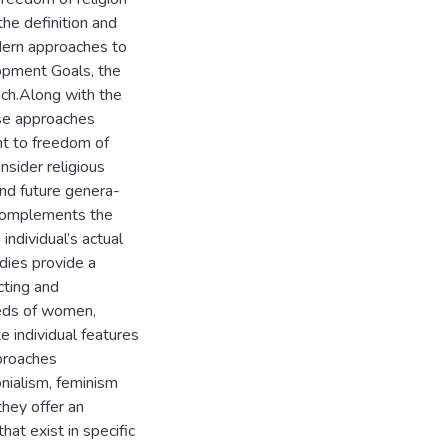
the definition and
odern approaches to
lopment Goals, the
ach.Along with the
ese approaches
ht to freedom of
nsider religious
and future genera-
 complements the
 individual’s actual
udies provide a
cting and
eeds of women,
 individual features
pproaches
nialism, feminism
they offer an
hat exist in specific