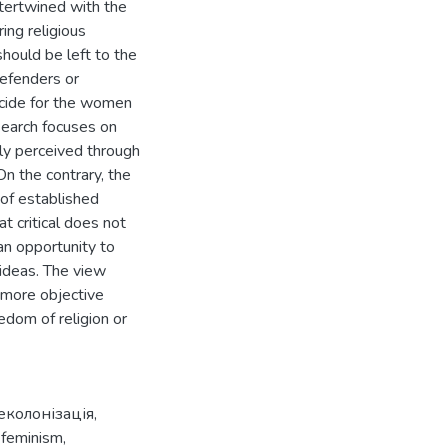
ntertwined with the
ring religious
should be left to the
defenders or
decide for the women
esearch focuses on
rtly perceived through
n the contrary, the
of established
t critical does not
 an opportunity to
ideas. The view
a more objective
edom of religion or
еколонізація
,
,
feminism
,