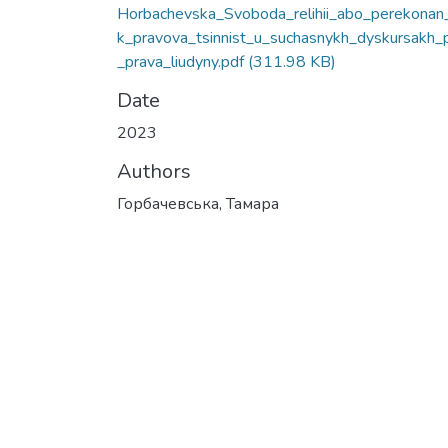
Horbachevska_Svoboda_relihii_abo_perekonan
k_pravova_tsinnist_u_suchasnykh_dyskursakh_
_prava_liudyny.pdf
(311.98 KB)
Date
2023
Authors
Горбачевська, Тамара