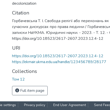
decolonization
Citation
Горбачевська Т. І. Свобода релігії або переконань як
сучасних дискурсах про права людини / Горбачевська Т
записки НаУКМА. Юридичні науки. - 2023. - Т. 12. - С
https://doi.org/10.18523/2617-2607.2023.12.4-12
URI
https://doi.org/10.18523/2617-2607.2023.12.4-12
https://ekmair.ukma.edu.ua/handle/123456789/28177
Collections
Том 12
Full item page
e settings
Privacy policy
End User Agreement
Send Fee