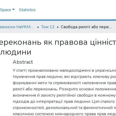
DSpace
Statistics
Наукові записки НаУКМА. Юридичні науки
Том 12
Свобода релігії або переконань як правова цінність у сучасних дискурсах про права людини
переконань як правова цінніст
 людини
Abstract
У статті проаналізовано малодосліджені в українськ
тлумачення прав людини, які відіграють ключову ро
формуванні мети та спрямованості наповнення прав
релігії або переконань. Розкрито основні положен
визначення й захисту релігійної свободи в кожному
підходів до інтерпретації прав людини: Цілі сталого 
спроможностей, деколоніальний та феміністичний п
класичною системою міжнародного права прав люд