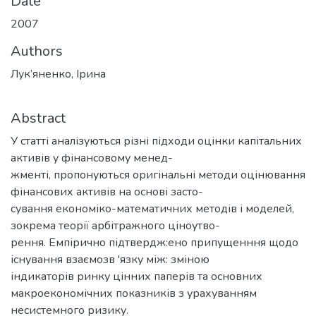
Date
2007
Authors
Лук’яненко, Ірина
Abstract
У статті аналізуються різні підходи оцінки капітальних
активів у фінансовому менед-
жменті, пропонуються оригінальні методи оцінювання
фінансових активів на основі засто-
сування економіко-математичних методів і моделей,
зокрема теорії арбітражного ціноутво-
рення. Емпірично підтвердж:ено припущенння щодо
існування взаємозв 'язку між: зміною
індикаторів ринку цінних паперів та основних
макроекономічних показників з урахуванням
несистемного ризику.