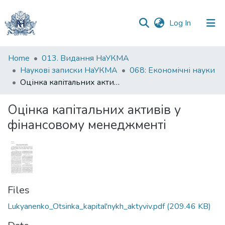
(current)
Log In
Communities
Home
013. Видання НаУКМА
&
Наукові записки НаУКМА
068: Економічні науки
Collections
Оцінка капітальних активів у фінансовому менеджменті
All of DSpace
Оцінка капітальних активів у
фінансовому менеджменті
Statistics
Files
Lukyanenko_Otsinka_kapital'nykh_aktyviv.pdf
(209.46 KB)