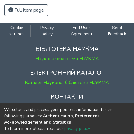
Full item page
Cookie
Privacy
End User
Send
settings
policy
Agreement
Feedback
БІБЛІОТЕКА НАУКМА
Наукова бібліотека НаУКМА
ЕЛЕКТРОННИЙ КАТАЛОГ
Каталог Наукової бібліотеки НаУКМА
КОНТАКТИ
м. Київ, вул. Григорія Сковороди, 2
We collect and process your personal information for the
к. 1, к. 120
following purposes:
Authentication, Preferences,
Acknowledgement and Statistics
.
тел.
(044) 463-69-31
To learn more, please read our
privacy policy
.
ekmair@ukma.edu.ua