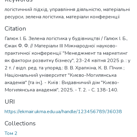
логістичний підхід
,
управління діяльністю
,
матеріальні
ресурси
,
зелена логістика
,
матеріали конференції
Citation
Галюк І. Б. Зелена логістика у будівництві / Галюк І. Б.,
Єжак Ф. Ф. // Матеріали ІІІ Міжнародної науково-
практичної конференції "Менеджмент та маркетинг
як фактори розвитку бізнесу", 23-24 квітня 2025 р. : у
2 т. / відп. ред. та упоряд.: В. В. Храпкіна, К. В. Пічик ;
Національний університет "Києво-Могилянська
академія" [та ін.]. - Київ : Видавничий дім "Києво-
Могилянська академія", 2025. - T. 2. - C. 138-140.
URI
https://ekmair.ukma.edu.ua/handle/123456789/36038
Collections
Том 2