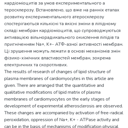
кардіоміоцитів за умов експериментального а
теросклерозу. Встановлено, що вже на ранніх етапах
розвитку експериментального атеросклерозу
спостерігаються кількісні та якісні зміни в ліпідному
складі мембран кардіоміоцитів, що супроводжуються
активацією вільнорадикального окислення ліпідів та
пригніченням Na+, K+- АТФ-азної активності мембран.
Ці зрушення можуть лежати в основі механізмів змін
фізико-хімічних властивостей мембран, зокрема
електричних та скоротливих.
The results of research of changes of lipid structure of
plasma membranes of cardiomyocytes in this article are
given. There are arranged that the quantitative and
qualitative modifications of lipid matrix of plasma
membranes of cardiomyocytes on the early stages of
development of experimental atherosclerosis are observed.
These changes are accompanied by activation of free-radical
peroxidation, oppression of Na+, K+ - ATPase activity and
can be in the basis of mechanisms of modification physical