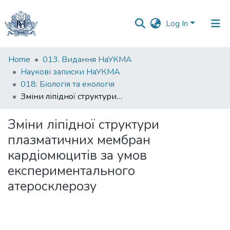
Log In
Communities
Home
013. Видання НаУКМА
&
Наукові записки НаУКМА
Collections
018: Біологія та екологія
Зміни ліпідної структури плазматичних мембран кардіомюцитів за умов експериментального атеросклерозу
All of DSpace
Зміни ліпідної структури
Statistics
плазматичних мембран
кардіомюцитів за умов
експериментального
атеросклерозу