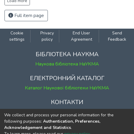
Load more
Full item page
Cookie
Privacy
End User
Send
settings
policy
Agreement
Feedback
БІБЛІОТЕКА НАУКМА
Наукова бібліотека НаУКМА
ЕЛЕКТРОННИЙ КАТАЛОГ
Каталог Наукової бібліотеки НаУКМА
КОНТАКТИ
м. Київ, вул. Григорія Сковороди, 2
We collect and process your personal information for the
к. 1, к. 120
following purposes:
Authentication, Preferences,
Acknowledgement and Statistics
.
тел.
(044) 463-69-31
To learn more, please read our
privacy policy
.