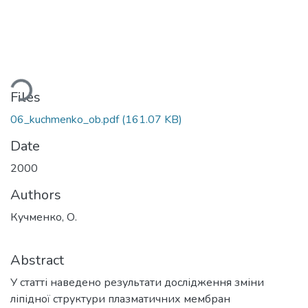
oading...
Files
06_kuchmenko_ob.pdf
(161.07 KB)
Date
2000
Authors
Кучменко, О.
Abstract
У статті наведено результати дослідження зміни
ліпідної структури плазматичних мембран