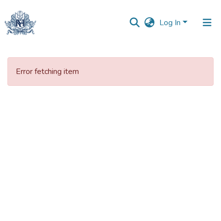
Log In
Communities
&
Error fetching item
Collections
All of DSpace
Statistics