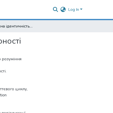
Log In
Особистісна ідентичність і проблеми періодизації юності
юності
о розуміння
сті.
ттєвого циклу
,
tion