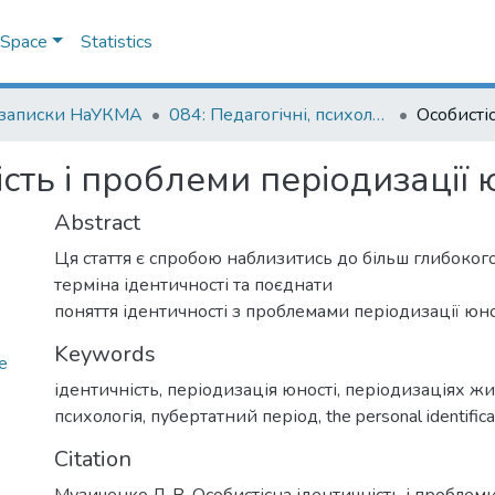
DSpace
Statistics
 записки НаУКМА
084: Педагогічні, психологічні науки та соціальна робота
сть і проблеми періодизації 
Abstract
Ця стаття є спробою наблизитись до більш глибоког
терміна ідентичності та поєднати
поняття ідентичності з проблемами періодизації юно
Keywords
e
ідентичність
,
періодизація юності
,
періодизаціях жи
психологія
,
пубертатний період
,
the personal identifica
Citation