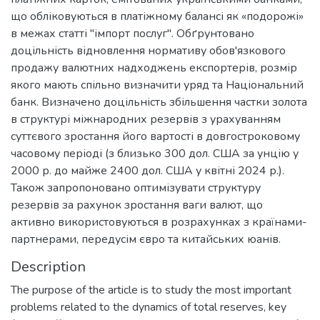
що обліковуються в платіжному балансі як «подорожі»
в межах статті "імпорт послуг". Обґрунтовано
доцільність відновлення нормативу обов'язкового
продажу валютних надходжень експортерів, розмір
якого мають спільно визначити уряд та Національний
банк. Визначено доцільність збільшення частки золота
в структурі міжнародних резервів з урахуванням
суттєвого зростання його вартості в довгостроковому
часовому періоді (з близько 300 дол. США за унцію у
2000 р. до майже 2400 дол. США у квітні 2024 р.).
Також запропоновано оптимізувати структуру
резервів за рахунок зростання ваги валют, що
активно використовуються в розрахунках з країнами-
партнерами, передусім євро та китайських юанів.
Description
The purpose of the article is to study the most important
problems related to the dynamics of total reserves, key