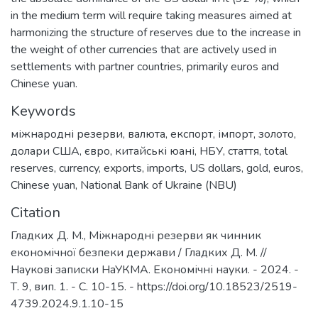
in the medium term will require taking measures aimed at
harmonizing the structure of reserves due to the increase in
the weight of other currencies that are actively used in
settlements with partner countries, primarily euros and
Chinese yuan.
Keywords
міжнародні резерви
,
валюта
,
експорт
,
імпорт
,
золото
,
долари США
,
євро
,
китайські юані
,
НБУ
,
стаття
,
total
reserves
,
currency
,
exports
,
imports
,
US dollars
,
gold
,
euros
,
Chinese yuan
,
National Bank of Ukraine (NBU)
Citation
Гладких Д. М., Міжнародні резерви як чинник
економічної безпеки держави / Гладких Д. М. //
Наукові записки НаУКМА. Економічні науки. - 2024. -
Т. 9, вип. 1. - C. 10-15. - https://doi.org/10.18523/2519-
4739.2024.9.1.10-15