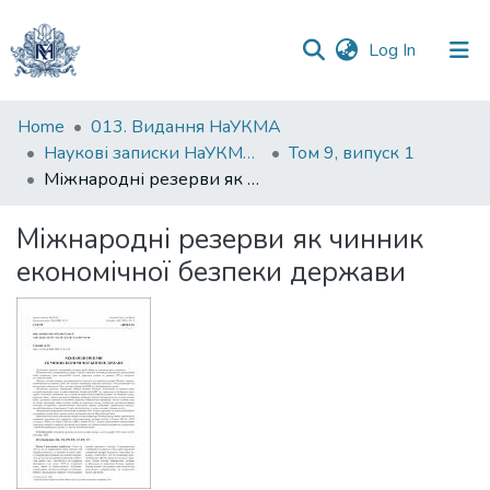
(current)
Log In
Communities
Home
013. Видання НаУКМА
&
Наукові записки НаУКМА. Економічні науки
Том 9, випуск 1
Collections
Міжнародні резерви як чинник економічної безпеки держави
All of DSpace
Міжнародні резерви як чинник
економічної безпеки держави
Statistics