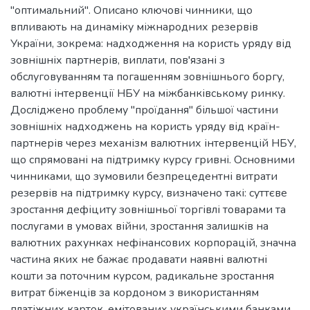
"оптимальний". Описано ключові чинники, що
впливають на динаміку міжнародних резервів
України, зокрема: надходження на користь уряду від
зовнішніх партнерів, виплати, пов'язані з
обслуговуванням та погашенням зовнішнього боргу,
валютні інтервенції НБУ на міжбанківському ринку.
Досліджено проблему "проїдання" більшої частини
зовнішніх надходжень на користь уряду від країн-
партнерів через механізм валютних інтервенцій НБУ,
що спрямовані на підтримку курсу гривні. Основними
чинниками, що зумовили безпрецедентні витрати
резервів на підтримку курсу, визначено такі: суттєве
зростання дефіциту зовнішньої торгівлі товарами та
послугами в умовах війни, зростання залишків на
валютних рахунках нефінансових корпорацій, значна
частина яких не бажає продавати наявні валютні
кошти за поточним курсом, радикальне зростання
витрат біженців за кордоном з використанням
платіжних карток, емітованих українськими банками,