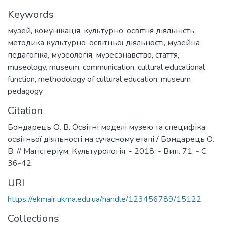
Keywords
музей
,
комунікація
,
культурно-освітня діяльність
,
методика культурно-освітньої діяльності
,
музейна
педагогіка
,
музеологія
,
музеєзнавство
,
стаття
,
museology
,
museum
,
communication
,
cultural educational
function
,
methodology of cultural education
,
museum
pedagogy
Citation
Бондарець О. В. Освітні моделі музею та специфіка
освітньої діяльності на сучасному етапі / Бондарець О.
В. // Магістеріум. Культурологія. - 2018. - Вип. 71. - С.
36-42.
URI
https://ekmair.ukma.edu.ua/handle/123456789/15122
Collections