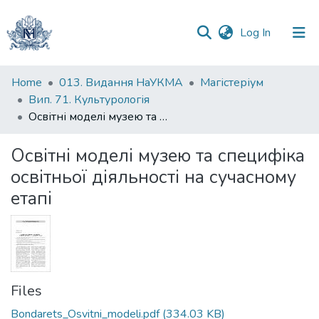
(current)
Log In
Communities
Home
013. Видання НаУКМА
Магістеріум
&
Вип. 71. Культурологія
Collections
Освітні моделі музею та специфіка освітньої діяльності на сучасному етапі
All of DSpace
Освітні моделі музею та специфіка
освітньої діяльності на сучасному
Statistics
етапі
Files
Bondarets_Osvitni_modeli.pdf
(334.03 KB)