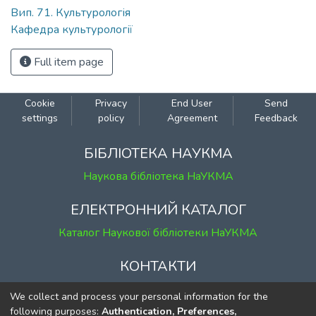
Вип. 71. Культурологія
Кафедра культурології
Full item page
Cookie
Privacy
End User
Send
settings
policy
Agreement
Feedback
БІБЛІОТЕКА НАУКМА
Наукова бібліотека НаУКМА
ЕЛЕКТРОННИЙ КАТАЛОГ
Каталог Наукової бібліотеки НаУКМА
КОНТАКТИ
м. Київ, вул. Григорія Сковороди, 2
We collect and process your personal information for the
к. 1, к. 120
following purposes:
Authentication, Preferences,