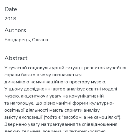
Date
2018
Authors
Бондарець, Оксана
Abstract
У сучасній соціокультурній ситуації розвиток музейної
справи багато в чому визначається
динамікою комунікаційного простору музею.
У цьому дослідженні автор аналізує освітні моделі
музею, акцентуючи увагу на комунікативній,
та наголошує, що різноманітні форми культурно-
освітньої діяльності мають сприяти аналізу
змісту експозиції (тобто є "засобом, а не самоціллю").
Звернено увагу на трактування та співвідношення
деяких термінів, зокрема "культурно-освітня