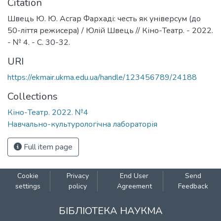
Citation
Швець Ю. Ю. Асгар Фархаді: честь як універсум (до
50-ліття режисера) / Юлій Швець // Кіно-Театр. - 2022.
- № 4. - C. 30-32.
URI
https://ekmair.ukma.edu.ua/handle/123456789/24188
Collections
Кіно-Театр. 2022. №4
Навчально-культурологічна лабораторія
Full item page
Cookie
Privacy
End User
Send
settings
policy
Agreement
Feedback
БІБЛІОТЕКА НАУКМА