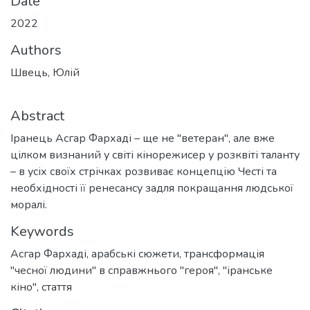
Date
2022
Authors
Швець, Юлій
Abstract
Іранець Асгар Фархаді – ще не "ветеран", але вже
цілком визнаний у світі кінорежисер у розквіті таланту
– в усіх своїх стрічках розвиває концепцію Честі та
необхідності її ренесансу задля покращання людської
моралі.
Keywords
Асгар Фархаді
,
арабські сюжети
,
трансформація
"чесної людини" в справжнього "героя"
,
"іранське
кіно"
,
стаття