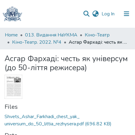
(current)
Log In
Communities
Home
013. Видання НаУКМА
Кіно-Театр
&
Кіно-Театр. 2022. №4
Асгар Фархаді: честь як універсум (до 50-ліття режисера)
Collections
Асгар Фархаді: честь як універсум
All of DSpace
(до 50-ліття режисера)
Statistics
Files
Shvets_Ashar_Farkhadi_chest_yak_
universum_do_50_littia_rezhysera.pdf
(696.82 KB)