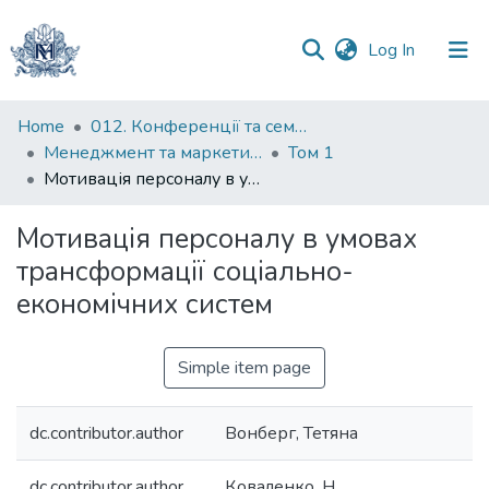
(current)
Log In
Communities
Home
012. Конференції та семінари НаУКМА
&
Менеджмент та маркетинг як фактори розвитку бізнесу : матеріали III Міжнародної науково-практичної конференції 23-24 квітня 2025 р.
Том 1
Collections
Мотивація персоналу в умовах трансформації соціально-економічних систем
All of DSpace
Мотивація персоналу в умовах
трансформації соціально-
Statistics
економічних систем
Simple item page
dc.contributor.author
Вонберг, Тетяна
dc.contributor.author
Коваленко, Н.