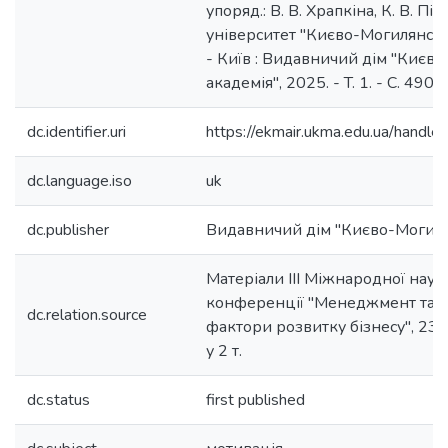
упоряд.: В. В. Храпкіна, К. В. Пі
університет "Києво-Могилянська 
- Київ : Видавничий дім "Києв
академія", 2025. - T. 1. - C. 490-
dc.identifier.uri
https://ekmair.ukma.edu.ua/han
dc.language.iso
uk
dc.publisher
Видавничий дім "Києво-Могиля
Матеріали ІІІ Міжнародної нау
конференції "Менеджмент та м
dc.relation.source
фактори розвитку бізнесу", 23-2
у 2 т.
dc.status
first published