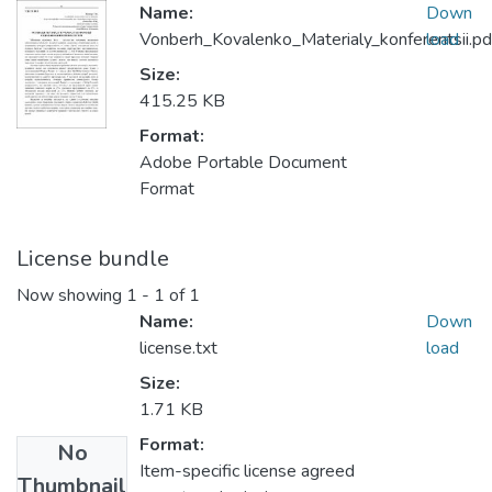
Name:
Down
Vonberh_Kovalenko_Materialy_konferentsii.pd
load
Size:
415.25 KB
Format:
Adobe Portable Document
Format
License bundle
Now showing
1 - 1 of 1
Name:
Down
license.txt
load
Size:
1.71 KB
Format:
No
Item-specific license agreed
Thumbnail