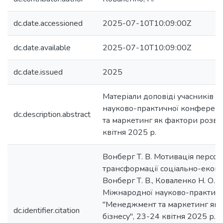
dc.date.accessioned
2025-07-10T10:09:00Z
dc.date.available
2025-07-10T10:09:00Z
dc.date.issued
2025
Матеріали доповіді учасників I
науково-практичної конферен
dc.description.abstract
та маркетинг як фактори розвит
квітня 2025 р.
Вонберг Т. В. Мотивація персон
трансформації соціально-еконо
Вонберг Т. В., Коваленко Н. О. //
Міжнародної науково-практичн
"Менеджмент та маркетинг як 
dc.identifier.citation
бізнесу", 23-24 квітня 2025 р. : у 