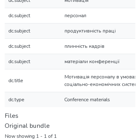
dc.subject
мотивація
dc.subject
персонал
dc.subject
продуктивність праці
dc.subject
плинність кадрів
dc.subject
матеріали конференції
Мотивація персоналу в умовах 
dc.title
соціально-економічних систем
dc.type
Conference materials
Files
Original bundle
Now showing
1 - 1 of 1