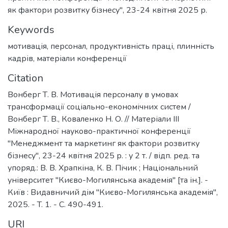
як фактори розвитку бізнесу", 23-24 квітня 2025 р.
Keywords
мотивація
,
персонал
,
продуктивність праці
,
плинність
кадрів
,
матеріали конференції
Citation
Вонберг Т. В. Мотивація персоналу в умовах
трансформації соціально-економічних систем /
Вонберг Т. В., Коваленко Н. О. // Матеріали ІІІ
Міжнародної науково-практичної конференції
"Менеджмент та маркетинг як фактори розвитку
бізнесу", 23-24 квітня 2025 р. : у 2 т. / відп. ред. та
упоряд.: В. В. Храпкіна, К. В. Пічик ; Національний
університет "Києво-Могилянська академія" [та ін.]. -
Київ : Видавничий дім "Києво-Могилянська академія",
2025. - T. 1. - C. 490-491.
URI