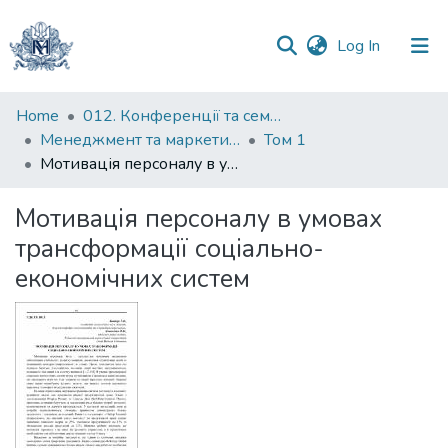
(current)
Log In
Communities
Home
012. Конференції та семінари НаУКМА
&
Менеджмент та маркетинг як фактори розвитку бізнесу : матеріали III Міжнародної науково-практичної конференції 23-24 квітня 2025 р.
Том 1
Collections
Мотивація персоналу в умовах трансформації соціально-економічних систем
All of DSpace
Мотивація персоналу в умовах
трансформації соціально-
Statistics
економічних систем