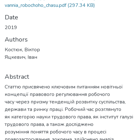
vannia_robochoho_chasu.pdf
(297.34 KB)
Date
2019
Authors
Костюк, Віктор
Яцкевич, Іван
Abstract
Статтю присвячено ключовим питанням новітньої
концепції правового регулювання робочого
часу через призму тенденцій розвитку суспільства,
держави та ринку праці. Робочий час розглянуто
як категорію науки трудового права, як інститут галузі
трудового права, а також досліджено
розуміння поняття робочого часу в процесі
правозастосування, зокрема, здійснено аналіз