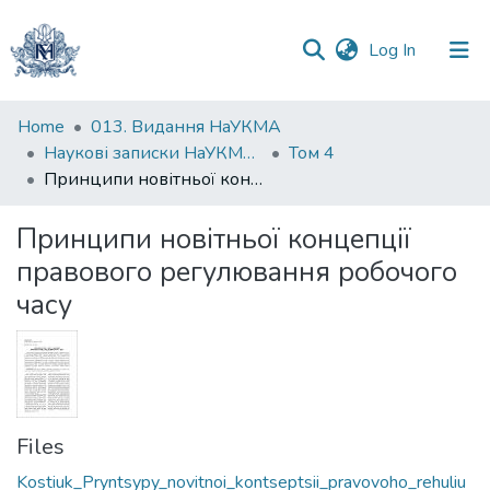
(current)
Log In
Communities
Home
013. Видання НаУКМА
&
Наукові записки НаУКМА. Юридичні науки
Том 4
Collections
Принципи новітньої концепції правового регулювання робочого часу
All of DSpace
Принципи новітньої концепції
правового регулювання робочого
Statistics
часу
Files
Kostiuk_Pryntsypy_novitnoi_kontseptsii_pravovoho_rehuliu