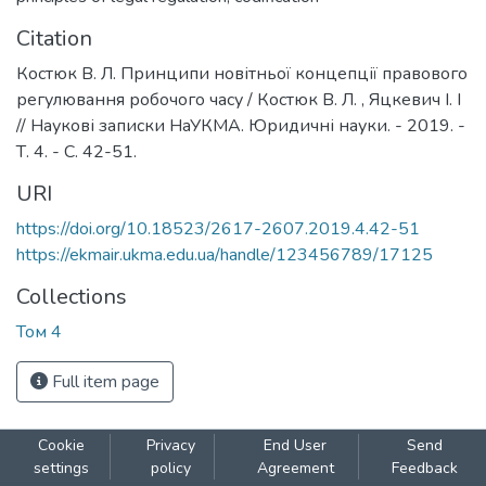
Citation
Костюк В. Л. Принципи новітньої концепції правового
регулювання робочого часу / Костюк В. Л. , Яцкевич І. І
// Наукові записки НаУКМА. Юридичні науки. - 2019. -
Т. 4. - С. 42-51.
URI
https://doi.org/10.18523/2617-2607.2019.4.42-51
https://ekmair.ukma.edu.ua/handle/123456789/17125
Collections
Том 4
Full item page
Cookie
Privacy
End User
Send
settings
policy
Agreement
Feedback