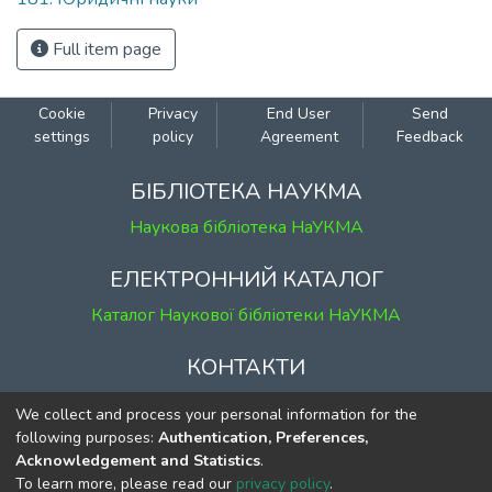
Full item page
Cookie
Privacy
End User
Send
settings
policy
Agreement
Feedback
БІБЛІОТЕКА НАУКМА
Наукова бібліотека НаУКМА
ЕЛЕКТРОННИЙ КАТАЛОГ
Каталог Наукової бібліотеки НаУКМА
КОНТАКТИ
м. Київ, вул. Григорія Сковороди, 2
We collect and process your personal information for the
к. 1, к. 120
following purposes:
Authentication, Preferences,
Acknowledgement and Statistics
.
тел.
(044) 463-69-31
To learn more, please read our
privacy policy
.