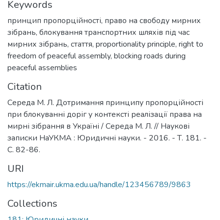
Keywords
принцип пропорційності
,
право на свободу мирних
зібрань
,
блокування транспортних шляхів під час
мирних зібрань
,
стаття
,
proportionality principle
,
right to
freedom of peaceful assembly
,
blocking roads during
peaceful assemblies
Citation
Середа М. Л. Дотримання принципу пропорційності
при блокуванні доріг у контексті реалізації права на
мирні зібрання в Україні / Середа М. Л. // Наукові
записки НаУКМА : Юридичні науки. - 2016. - Т. 181. -
С. 82-86.
URI
https://ekmair.ukma.edu.ua/handle/123456789/9863
Collections
181: Юридичні науки