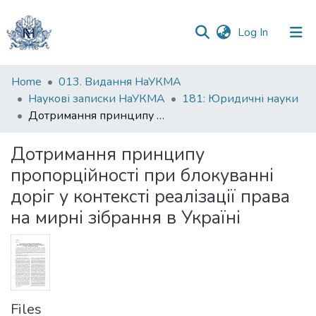
(current)
Log In
Communities
Home
013. Видання НаУКМА
&
Наукові записки НаУКМА
181: Юридичні науки
Collections
Дотримання принципу пропорційності при блокуванні доріг у контексті реалізації права на мирні зібрання в Україні
All of DSpace
Дотримання принципу
пропорційності при блокуванні
Statistics
доріг у контексті реалізації права
на мирні зібрання в Україні
Files