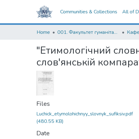
Communities & Collections
All of 
Home
001. Факультет гуманітарних наук
"Етимологічний словн
слов'янській компара
Files
Luchick_etymolohichnyy_slovnyk_sufiksiv.pdf
(480.55 KB)
Date