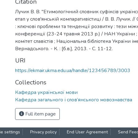
Citation
Лучик В. В. "Етимологічний словник суфіксів українс
етап у слов'янській компаративістиці / В. В. Лучик. //
: ключові проблеми та тенденції розвитку : тези мі
конференції (23-24 травня 2013 р.) / НАН України 
комітет славістів ; Національна бібліотека України імен
Вернадського. - К. : [б.в.], 2013. - С. 11-12.
URI
https://ekmair.ukma.edu.ua/handle/123456789/3003
Collections
Кафедра української мови
Кафедра загального і слов’янського мовознавства
Full item page
e settings
Privacy policy
End User Agreement
Send Fee