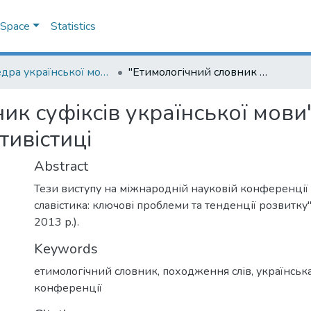
DSpace
Statistics
Кафедра української мови
"Етимологічний словник суфіксів української мови" - новий етап у слов'янській компаративістиці
ик суфіксів української мови"
тивістиці
Abstract
Тези виступу на міжнародній науковій конференції 
славістика: ключові проблеми та тенденції розвитку
2013 р.).
Keywords
етимологічний словник
,
походження слів
,
українськ
конференції