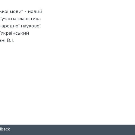
ької мови" - новий
 Сучасна славістика
жнародної наукової
; Український
і В. І.
dback