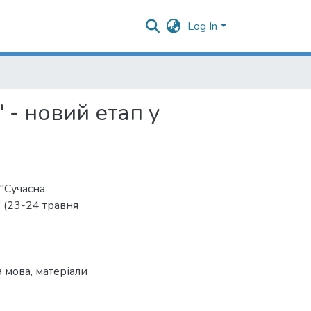
Log In
 - новий етап у
"Сучасна
" (23-24 травня
а мова
,
матеріали