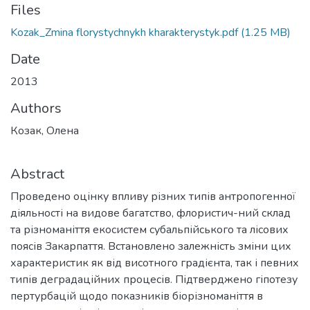
Files
Kozak_Zmina florystychnykh kharakterystyk.pdf
(1.25 MB)
Date
2013
Authors
Козак, Олена
Abstract
Проведено оцінку впливу різних типів антропогенної
діяльності на видове багатство, флористич-ний склад
та різноманіття екосистем субальпійського та лісових
поясів Закарпаття. Встановлено залежність зміни цих
характеристик як від висотного градієнта, так і певних
типів деградаційних процесів. Підтверджено гіпотезу
пертурбацій щодо показників біорізноманіття в