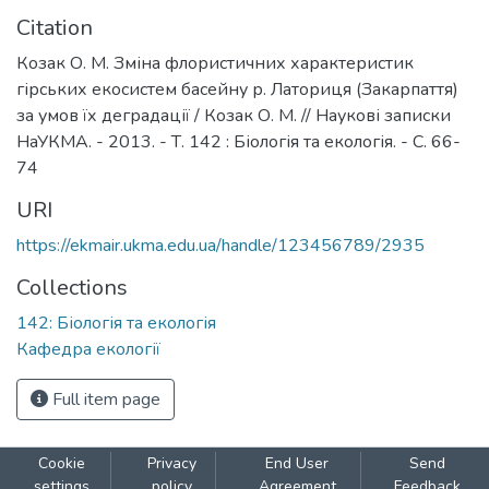
Citation
Козак О. М. Зміна флористичних характеристик
гірських екосистем басейну р. Латориця (Закарпаття)
за умов їх деградації / Козак О. М. // Наукові записки
НаУКМА. - 2013. - Т. 142 : Біологія та екологія. - С. 66-
74
URI
https://ekmair.ukma.edu.ua/handle/123456789/2935
Collections
142: Біологія та екологія
Кафедра екології
Full item page
Cookie
Privacy
End User
Send
settings
policy
Agreement
Feedback