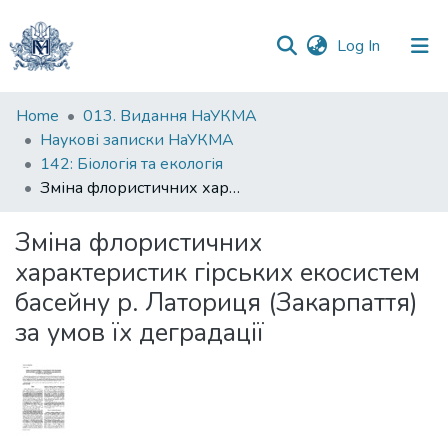
(current)
Log In
Communities
Home
013. Видання НаУКМА
&
Наукові записки НаУКМА
Collections
142: Біологія та екологія
Зміна флористичних характеристик гірських екосистем басейну р. Латориця (Закарпаття) за умов їх деградації
All of DSpace
Зміна флористичних
Statistics
характеристик гірських екосистем
басейну р. Латориця (Закарпаття)
за умов їх деградації