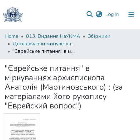
(current)
Log In
Communities
Home
013. Видання НаУКМА
Збірники
&
Досліджуючи минуле: історик та історичні студії перед викликами сьогодення
Collections
"Єврейське питання" в міркуваннях архиєпископа Анатолія (Мартиновського) : (за матеріалами його рукопису "Еврейский вопрос")
All of DSpace
"Єврейське питання" в
міркуваннях архиєпископа
Statistics
Анатолія (Мартиновського) : (за
матеріалами його рукопису
"Еврейский вопрос")