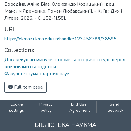
Бородіна, Аліна Біла, Олександр Козицький ; рец.:
Максим Яременко, Роман Любавський]. - Київ : Дух і
Літера, 2026. - С. 152-[158].
URI
https://ekmair.ukma.edu.ua/handle/123456789/38595
Collections
Досліджуючи минуле: історик та історичні студії перед
викликами сьогодення
Факультет гуманітарних наук
Full item page
Cookie
Privacy
End User
Send
settings
policy
Agreement
Feedback
БІБЛІОТЕКА НАУКМА