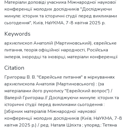
Матеріали доповiді учасника Міжнародної наукової
конференції молодих дослідників "Досліджуючи
минуле: історик та історичні студії перед викликами
сьогодення", Київ, НаУКМА, 7-8 квітня 2025 р.
Keywords
архиєпископ Анатолій (Мартиновський)
,
єврейське
питання
,
теорія офіційної народності
,
Російська
імперія
,
інородці та іновірці
,
матеріали конференції
Citation
Григораш В. В. "Єврейське питання" в міркуваннях
архиєпископа Анатолія (Мартиновського) : (за
матеріалами його рукопису "Еврейский вопрос") /
Валерій Григораш // Досліджуючи минуле: історик та
історичні студії перед викликами сьогодення :
[збірник матеріалів Міжнародної наукової
конференції молодих дослідників (Київ, НаУКМА, 7-8
квітня 2025 р.) / ред. Наталя Шліхта ; упоряд.: Тетяна