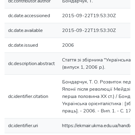
dc.contributor.author
Бондарчук, Т.
dc.date.accessioned
2015-09-22T19:53:30Z
dc.date.available
2015-09-22T19:53:30Z
dc.date.issued
2006
Стаття зі збірника "Українська о
dc.description.abstract
(випуск 1, 2006 р.).
Бондарчук, Т. О. Розвиток педа
Японії після революції Мейдзі (
dc.identifier.citation
перша половина ХХ ст.) / Бондарч
Українська орієнталістика : [зб
праць]. - 2006. - Вип. 1. - С. 17
dc.identifier.uri
https://ekmair.ukma.edu.ua/hand