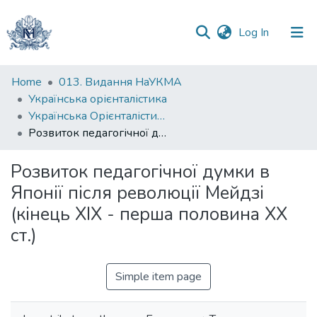
(current)
Log In
Communities
Home
013. Видання НаУКМА
&
Українська орієнталістика
Collections
Українська Орієнталістика. Випуск 1, 2006
Розвиток педагогічної думки в Японії після революції Мейдзі (кінець ХІХ - перша половина ХХ ст.)
All of DSpace
Розвиток педагогічної думки в
Statistics
Японії після революції Мейдзі
(кінець ХІХ - перша половина ХХ
ст.)
Simple item page