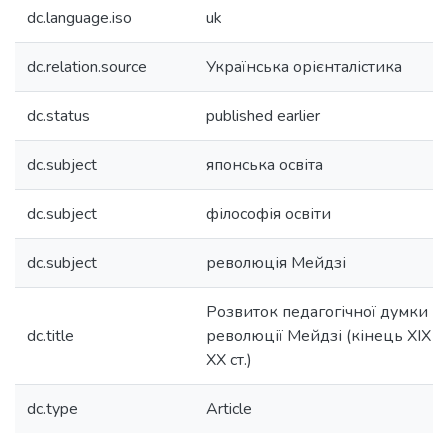
dc.language.iso
uk
dc.relation.source
Українська орієнталістика
dc.status
published earlier
dc.subject
японська освіта
dc.subject
філософія освіти
dc.subject
революція Мейдзі
Розвиток педагогічної думки в Я
dc.title
революції Мейдзі (кінець ХІХ 
ХХ ст.)
dc.type
Article