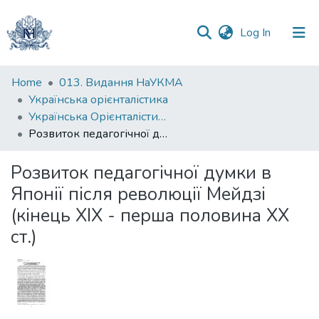
(current)
Log In
Communities
Home
013. Видання НаУКМА
&
Українська орієнталістика
Collections
Українська Орієнталістика. Випуск 1, 2006
Розвиток педагогічної думки в Японії після революції Мейдзі (кінець ХІХ - перша половина ХХ ст.)
All of DSpace
Розвиток педагогічної думки в
Statistics
Японії після революції Мейдзі
(кінець ХІХ - перша половина ХХ
ст.)