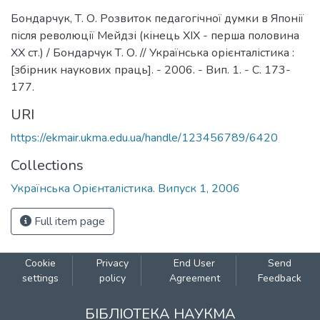
Бондарчук, Т. О. Розвиток педагогічної думки в Японії
після революції Мейдзі (кінець ХІХ - перша половина
ХХ ст.) / Бондарчук Т. О. // Українська орієнталістика :
[збірник наукових праць]. - 2006. - Вип. 1. - С. 173-
177.
URI
https://ekmair.ukma.edu.ua/handle/123456789/6420
Collections
Українська Орієнталістика. Випуск 1, 2006
Full item page
Cookie
Privacy
End User
Send
settings
policy
Agreement
Feedback
БІБЛІОТЕКА НАУКМА