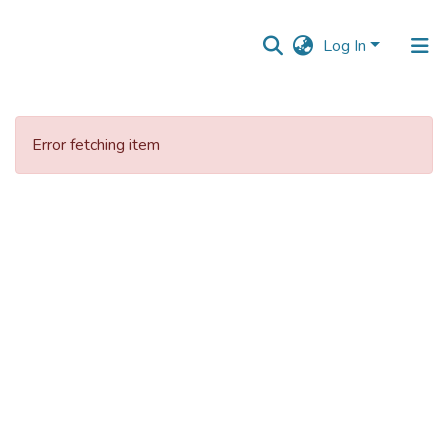
Log In
Error fetching item