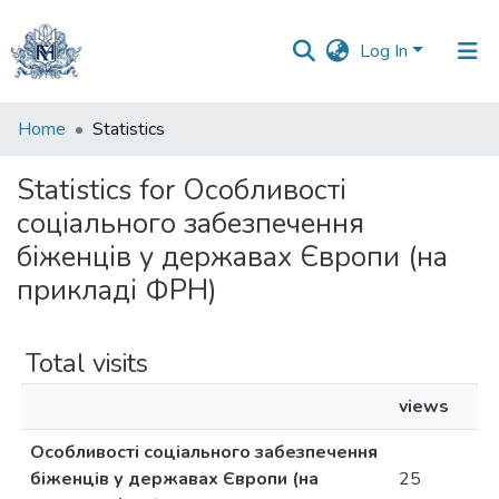
Log In
Communities
Home
Statistics
&
Collections
Statistics for Особливості
соціального забезпечення
All of DSpace
біженців у державах Європи (на
прикладі ФРН)
Total visits
views
Особливості соціального забезпечення
біженців у державах Європи (на
25