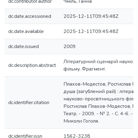
dc.contributor.author
Чміль, Ганна
dc.date.accessioned
2025-12-11T09:45:48Z
dc.date.available
2025-12-11T09:45:48Z
dc.date.issued
2009
Літературний сценарій науков
dc.description.abstract
фільму. Фрагмент.
Плахов-Модестов, Ростислав Пе
душа (загублений рай) : літера
науково-просвітницького фільм
dc.identifier.citation
Ростислав Плахов-Модестов, Ган
Театр. - 2009. - № 2. - C. 4-6. -
Миколи Гоголя.
dc.identifier.issn
1562-3238