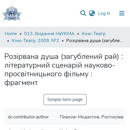
(current)
Log In
Communities
Home
013. Видання НаУКМА
Кіно-Театр
&
Кіно-Театр. 2009. №2
Розірвана душа (загублений рай) : літературний сценарій науково-просвітницького фільму : фрагмент
Collections
Розірвана душа (загублений рай) :
All of DSpace
літературний сценарій науково-
просвітницького фільму :
Statistics
фрагмент
Simple item page
dc.contributor.author
Плахов-Модестов, Ростислав