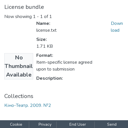
License bundle
Now showing
1 - 1 of 1
Name:
Down
license.txt
load
Size:
1.71 KB
Format:
No
Item-specific license agreed
Thumbnail
upon to submission
Available
Description:
Collections
Кіно-Театр. 2009. №2
Cookie
Privacy
End User
Send