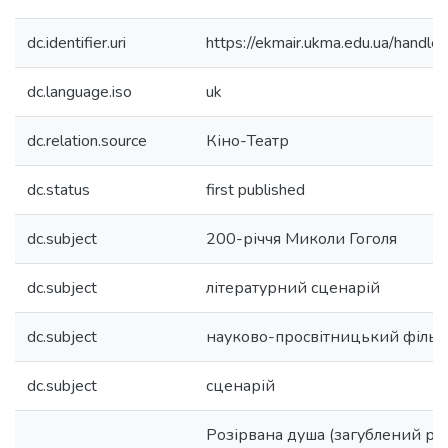
dc.identifier.uri
https://ekmair.ukma.edu.ua/han
dc.language.iso
uk
dc.relation.source
Кіно-Театр
dc.status
first published
dc.subject
200-річчя Миколи Гоголя
dc.subject
літературний сценарій
dc.subject
науково-просвітницький фільм
dc.subject
сценарій
Розірвана душа (загублений рай