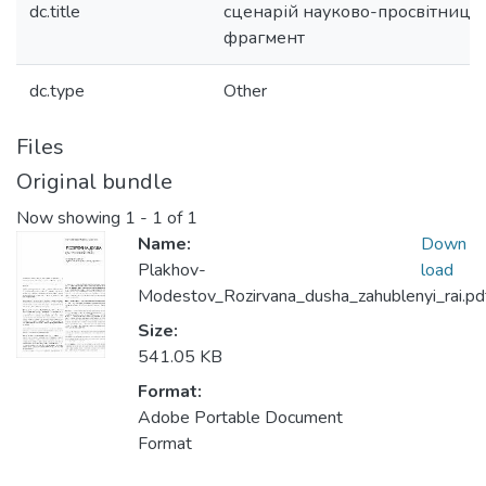
dc.title
сценарій науково-просвітницьк
фрагмент
dc.type
Other
Files
Original bundle
Now showing
1 - 1 of 1
Name:
Down
Plakhov-
load
Modestov_Rozirvana_dusha_zahublenyi_rai.pd
Size:
541.05 KB
Format:
Adobe Portable Document
Format