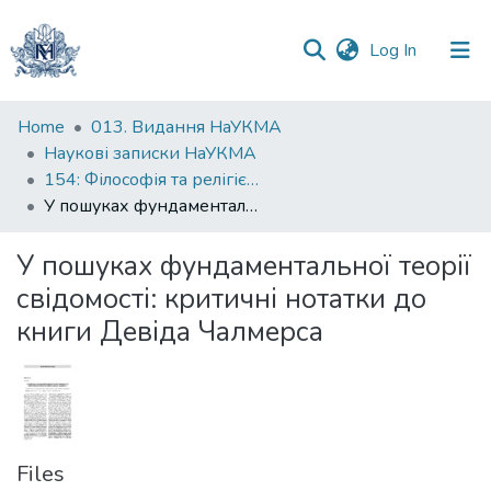
(current)
Log In
Communities
Home
013. Видання НаУКМА
&
Наукові записки НаУКМА
Collections
154: Філософія та релігієзнавство
У пошуках фундаментальної теорії свідомості: критичні нотатки до книги Девіда Чалмерса
All of DSpace
У пошуках фундаментальної теорії
Statistics
свідомості: критичні нотатки до
книги Девіда Чалмерса
Files