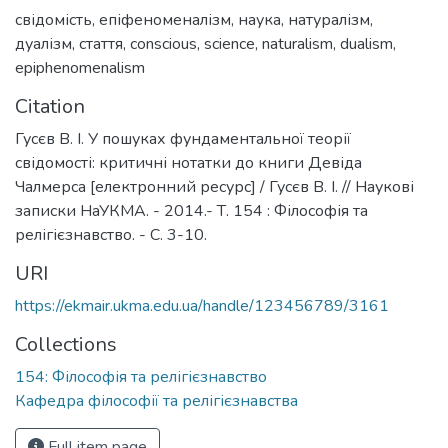
свідомість
,
епіфеноменалізм
,
наука
,
натуралізм
,
дуалізм
,
стаття
,
conscious
,
science
,
naturalism
,
dualism
,
epiphenomenalism
Citation
Гусєв В. І. У пошуках фундаментальної теорії
свідомості: критичні нотатки до книги Девіда
Чалмерса [електронний ресурс] / Гусєв В. І. // Наукові
записки НаУКМА. - 2014.- Т. 154 : Філософія та
релігієзнавство. - С. 3-10.
URI
https://ekmair.ukma.edu.ua/handle/123456789/3161
Collections
154: Філософія та релігієзнавство
Кафедра філософії та релігієзнавства
Full item page