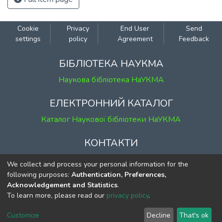
Cookie
Privacy
End User
Send
settings
policy
Agreement
Feedback
БІБЛІОТЕКА НАУКМА
Наукова бібліотека НаУКМА
ЕЛЕКТРОННИЙ КАТАЛОГ
Каталог Наукової бібліотеки НаУКМА
КОНТАКТИ
м. Київ, вул. Григорія Сковороди, 2
We collect and process your personal information for the
к. 1, к. 120
following purposes:
Authentication, Preferences,
Acknowledgement and Statistics
.
тел.
(044) 463-69-31
To learn more, please read our
privacy policy
.
ekmair@ukma.edu.ua
Customize
Decline
That's ok