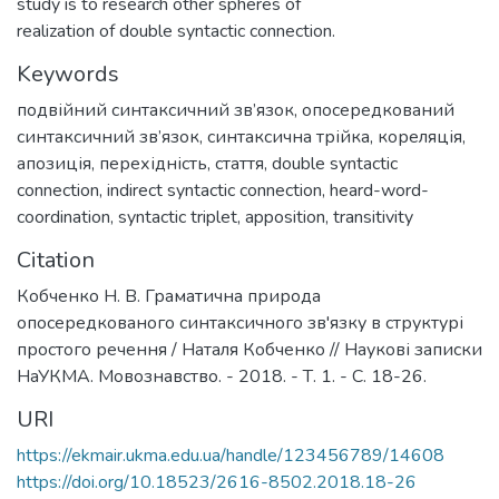
study is to research other spheres of
realization of double syntactic connection.
Keywords
подвійний синтаксичний зв’язок
,
опосередкований
синтаксичний зв’язок
,
синтаксична трійка
,
кореляція
,
апозиція
,
перехідність
,
стаття
,
double syntactic
connection
,
indirect syntactic connection
,
heard-word-
coordination
,
syntactic triplet
,
apposition
,
transitivity
Citation
Кобченко Н. В. Граматична природа
опосередкованого синтаксичного зв'язку в структурі
простого речення / Наталя Кобченко // Наукові записки
НаУКМА. Мовознавство. - 2018. - Т. 1. - С. 18-26.
URI
https://ekmair.ukma.edu.ua/handle/123456789/14608
https://doi.org/10.18523/2616-8502.2018.18-26