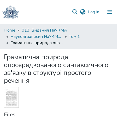
(current)
Log In
Communities
Home
013. Видання НаУКМА
&
Наукові записки НаУКМА. Мовознавство
Том 1
Collections
Граматична природа опосередкованого синтаксичного зв'язку в структурі простого речення
All of DSpace
Граматична природа
опосередкованого синтаксичного
Statistics
зв'язку в структурі простого
речення
Files