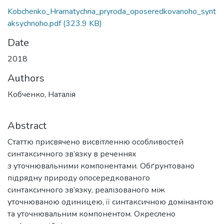
Kobchenko_Hramatychna_pryroda_oposeredkovanoho_synt
aksychnoho.pdf
(323.9 KB)
Date
2018
Authors
Кобченко, Наталія
Abstract
Статтю присвячено висвітленню особливостей
синтаксичного зв’язку в реченнях
з уточнювальними компонентами. Обґрунтовано
підрядну природу опосередкованого
синтаксичного зв’язку, реалізованого між
уточнюваною одиницею, її синтаксичною домінантою
та уточнювальним компонентом. Окреслено