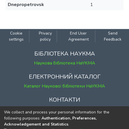
Dnepropetrovsk
1
Cookie
Privacy
End User
Send
settings
policy
Agreement
Feedback
БІБЛІОТЕКА НАУКМА
Наукова бібліотека НаУКМА
ЕЛЕКТРОННИЙ КАТАЛОГ
Каталог Наукової бібліотеки НаУКМА
КОНТАКТИ
м. Київ, вул. Григорія Сковороди, 2
We collect and process your personal information for the
к. 1, к. 120
following purposes:
Authentication, Preferences,
Acknowledgement and Statistics
.
тел.
(044) 463-69-31