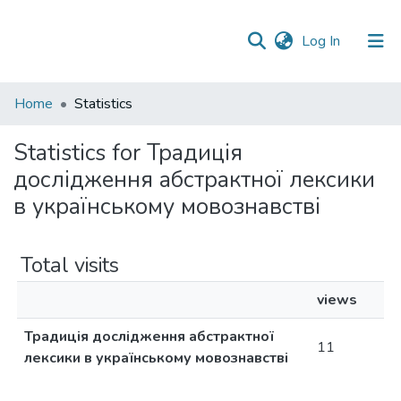
(current)
Log In
Communities
Home
Statistics
&
Collections
Statistics for Традиція
дослідження абстрактної лексики
All of DSpace
в українському мовознавстві
Total visits
views
Традиція дослідження абстрактної
11
лексики в українському мовознавстві